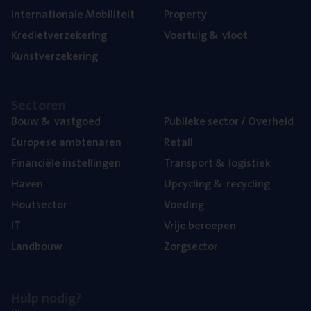
Inter­na­ti­o­na­le Mobiliteit
Pro­per­ty
Kre­diet­ver­ze­ke­ring
Voer­tuig
&
vloot
Kunst­ver­ze­ke­ring
Sec­to­ren
Bouw
&
vastgoed
Publie­ke sec­tor / Overheid
Euro­pe­se ambtenaren
Retail
Finan­ci­ë­le instellingen
Trans­port
&
logistiek
Haven
Upcy­cling
&
recycling
Hout­sec­tor
Voe­ding
IT
Vrije beroe­pen
Land­bouw
Zorg­sec­tor
Hulp nodig?