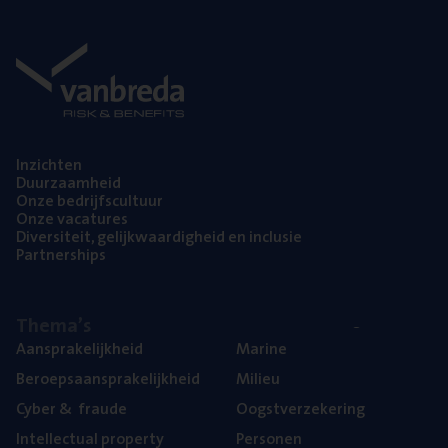
Inzich­ten
Duur­zaam­heid
Onze bedrijfs­cul­tuur
Onze vaca­tu­res
Diver­si­teit, gelijk­waar­dig­heid en inclusie
Part­ner­ships
The­ma’s
Aan­spra­ke­lijk­heid
Mari­ne
Beroeps­aan­spra­ke­lijk­heid
Mili­eu
Cyber
&
fraude
Oogst­ver­ze­ke­ring
Intel­lec­tu­al property
Per­so­nen