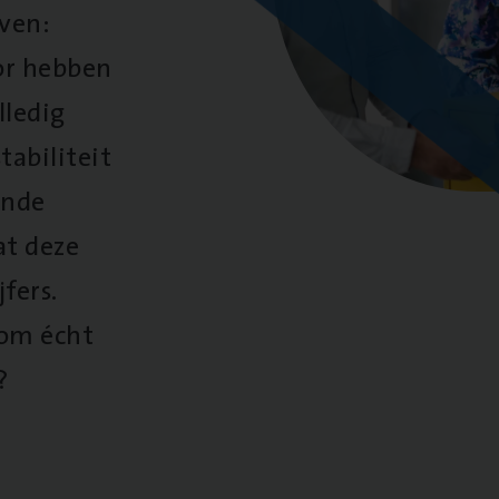
oven:
oor hebben
lledig
tabiliteit
ende
at deze
fers.
 om écht
?