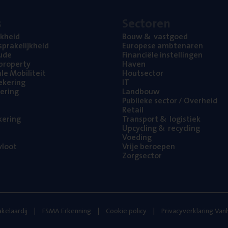
s
Sec­to­ren
jk­heid
Bouw
&
vastgoed
pra­ke­lijk­heid
Euro­pe­se ambtenaren
ude
Finan­ci­ë­le instellingen
l property
Haven
na­le Mobiliteit
Hout­sec­tor
e­ke­ring
IT
e­ring
Land­bouw
Publie­ke sec­tor / Overheid
Retail
ke­ring
Trans­port
&
logistiek
Upcy­cling
&
recycling
Voe­ding
loot
Vrije beroe­pen
Zorg­sec­tor
kelaardij
FSMA Erkenning
Cookie policy
Privacyverklaring Va