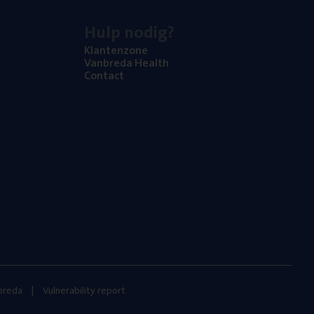
Hulp nodig?
Klan­ten­zo­ne
Van­b­re­da Health
Con­tact
nbreda
Vulnerability report