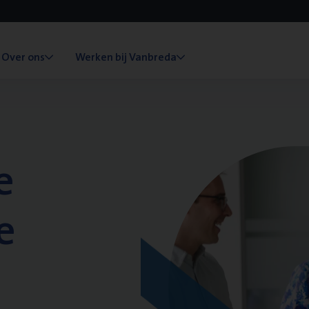
Over ons
Werken bij Vanbreda
e
e