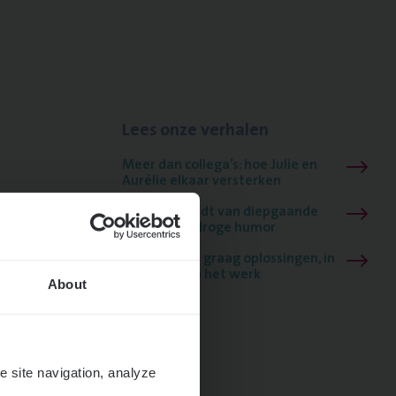
Lees onze verhalen
Meer dan collega’s: hoe Julie en
Aurélie elkaar versterken
Mathias houdt van diepgaande
dossiers én droge humor
Thalia zoekt graag oplossingen, in
games én op het werk
About
e site navigation, analyze