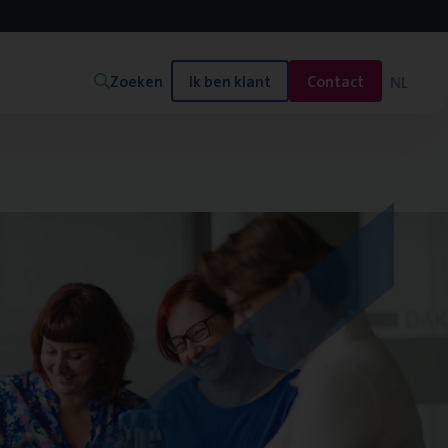
Zoeken
Ik ben klant
Contact
NL