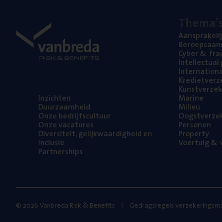
The­ma’
Aan­spra­ke­li
Beroeps­aan­s
Cyber
&
fra
Intel­lec­tu­a
Inter­na­ti­o­
Kre­diet­ver­z
Kunst­ver­ze­k
Inzich­ten
Mari­ne
Duur­zaam­heid
Mili­eu
Onze bedrijfs­cul­tuur
Oogst­ver­ze­
Onze vaca­tu­res
Per­so­nen
Diver­si­teit, gelijk­waar­dig­heid en
Pro­per­ty
inclusie
Voer­tuig
&
v
Part­ner­ships
© 2026 Vanbreda Risk & Benefits
Gedragsregels verzekeringsma