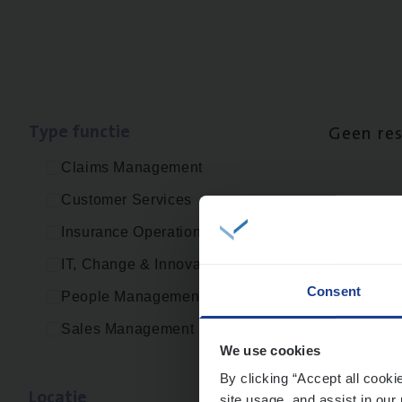
Type func­tie
Geen re
Claims Management
Customer Services
Insurance Operations
IT, Change & Innovation
Consent
People Management
Sales Management
We use cookies
By clicking “Accept all cooki
Loca­tie
site usage, and assist in our 