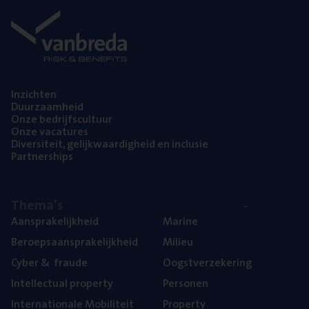
Inzich­ten
Duur­zaam­heid
Onze bedrijfs­cul­tuur
Onze vaca­tu­res
Diver­si­teit, gelijk­waar­dig­heid en inclusie
Part­ner­ships
The­ma’s
Aan­spra­ke­lijk­heid
Mari­ne
Beroeps­aan­spra­ke­lijk­heid
Mili­eu
Cyber
&
fraude
Oogst­ver­ze­ke­ring
Intel­lec­tu­al property
Per­so­nen
Inter­na­ti­o­na­le Mobiliteit
Pro­per­ty