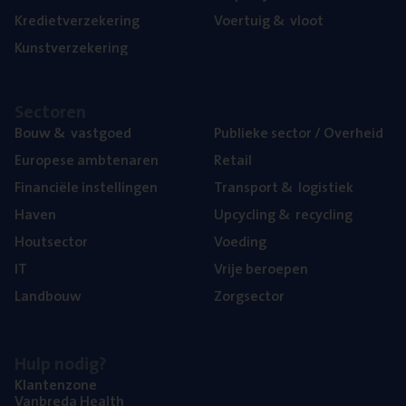
Kre­diet­ver­ze­ke­ring
Voer­tuig
&
vloot
Kunst­ver­ze­ke­ring
Sec­to­ren
Bouw
&
vastgoed
Publie­ke sec­tor / Overheid
Euro­pe­se ambtenaren
Retail
Finan­ci­ë­le instellingen
Trans­port
&
logistiek
Haven
Upcy­cling
&
recycling
Hout­sec­tor
Voe­ding
IT
Vrije beroe­pen
Land­bouw
Zorg­sec­tor
Hulp nodig?
Klan­ten­zo­ne
Van­b­re­da Health