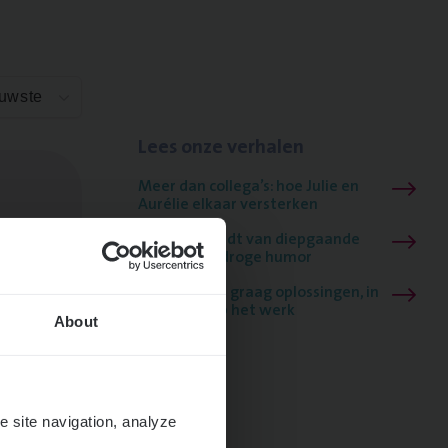
euwste
Lees onze verhalen
Meer dan collega’s: hoe Julie en
Aurélie elkaar versterken
Mathias houdt van diepgaande
dossiers én droge humor
Thalia zoekt graag oplossingen, in
games én op het werk
About
e site navigation, analyze