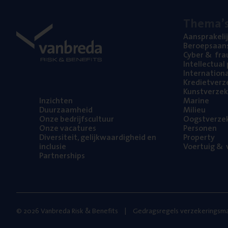
The­ma’
Aan­spra­ke­li
Beroeps­aan­s
Cyber
&
fra
Intel­lec­tu­a
Inter­na­ti­o­
Kre­diet­ver­z
Kunst­ver­ze­k
Inzich­ten
Mari­ne
Duur­zaam­heid
Mili­eu
Onze bedrijfs­cul­tuur
Oogst­ver­ze­
Onze vaca­tu­res
Per­so­nen
Diver­si­teit, gelijk­waar­dig­heid en
Pro­per­ty
inclusie
Voer­tuig
&
v
Part­ner­ships
© 2026 Vanbreda Risk & Benefits
Gedragsregels verzekeringsma