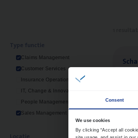
1 resulta
Type func­tie
Claims Management
Scha
Customer Services
Clai
Insurance Operations
Sin
IT, Change & Innovation
Consent
People Management
Sales Management
We use cookies
By clicking “Accept all cooki
Loca­tie
site usage, and assist in our 