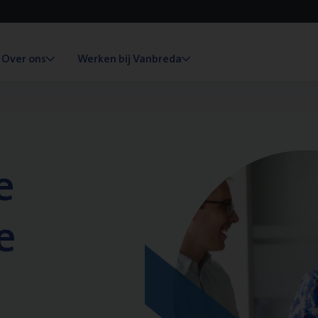
Over ons
Werken bij Vanbreda
e
e