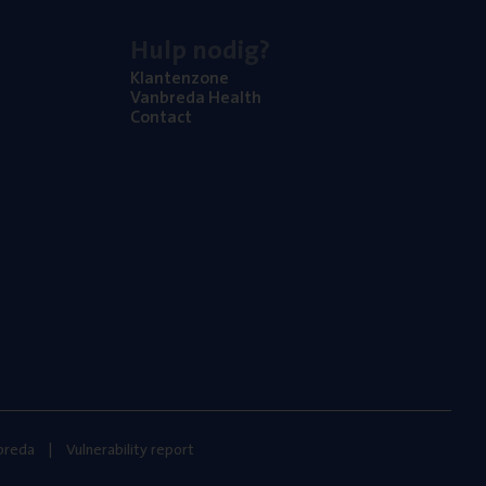
Hulp nodig?
Klan­ten­zo­ne
Van­b­re­da Health
Con­tact
nbreda
Vulnerability report