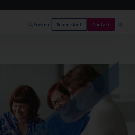
Zoeken
Ik ben klant
Contact
NL