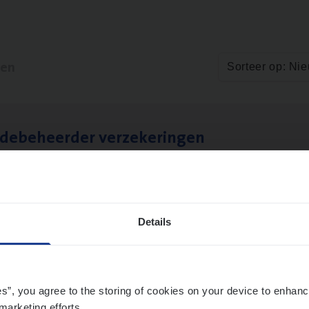
ten
Sorteer op: Ni
­de­be­heer­der verzekeringen
ms Management
t-Niklaas/Temse
Details
es”, you agree to the storing of cookies on your device to enhanc
marketing efforts.