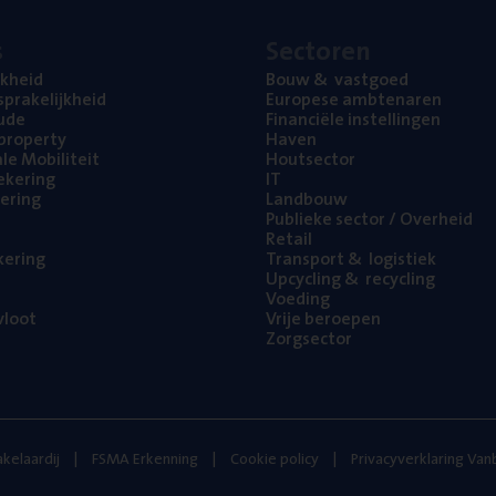
s
Sec­to­ren
jk­heid
Bouw
&
vastgoed
pra­ke­lijk­heid
Euro­pe­se ambtenaren
ude
Finan­ci­ë­le instellingen
l property
Haven
na­le Mobiliteit
Hout­sec­tor
e­ke­ring
IT
e­ring
Land­bouw
Publie­ke sec­tor / Overheid
Retail
ke­ring
Trans­port
&
logistiek
Upcy­cling
&
recycling
Voe­ding
loot
Vrije beroe­pen
Zorg­sec­tor
kelaardij
FSMA Erkenning
Cookie policy
Privacyverklaring Va