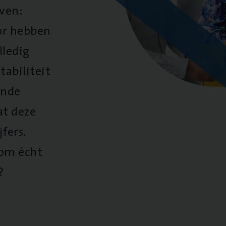
oven:
oor hebben
lledig
tabiliteit
ende
at deze
fers.
 om écht
?