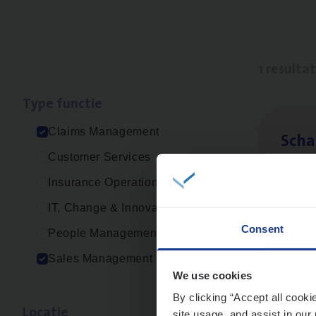
1 resulta
Type func­tie
Claims Management
Scha
Customer Services
Clai
Insurance Operations
Sin
IT, Change & Innovation
Consent
People Management
Sales Management
We use cookies
By clicking “Accept all cooki
Loca­tie
site usage, and assist in our 