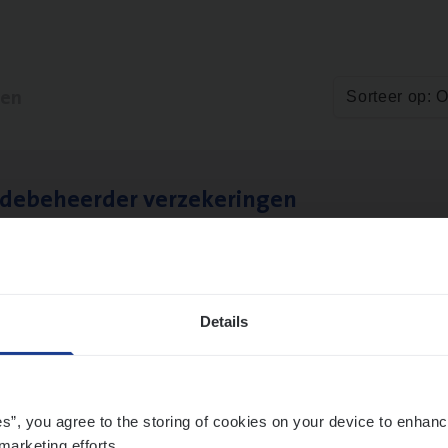
ten
Sorteer op: 
­de­be­heer­der verzekeringen
ms Management
t-Niklaas/Temse
Details
es”, you agree to the storing of cookies on your device to enhanc
marketing efforts.