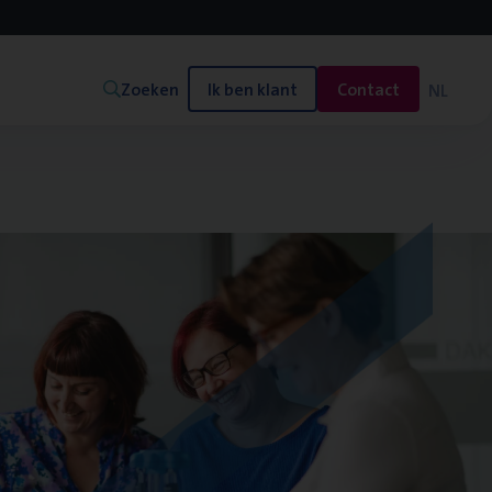
Zoeken
Ik ben klant
Contact
NL