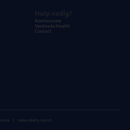
Hulp nodig?
Klan­ten­zo­ne
Van­b­re­da Health
Con­tact
nbreda
Vulnerability report