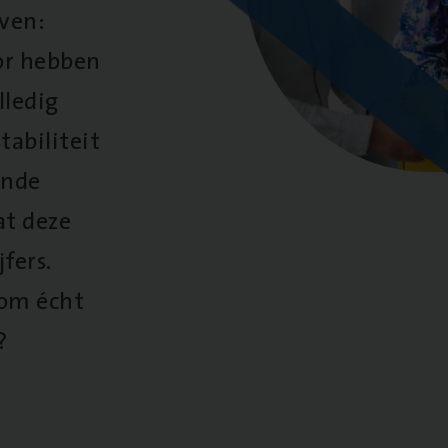
oven:
oor hebben
lledig
tabiliteit
ende
at deze
fers.
 om écht
?