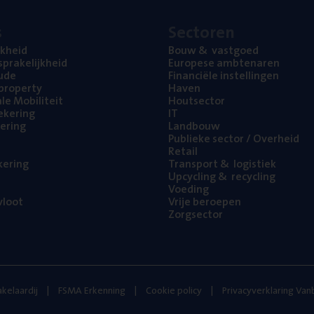
s
Sec­to­ren
jk­heid
Bouw
&
vastgoed
pra­ke­lijk­heid
Euro­pe­se ambtenaren
ude
Finan­ci­ë­le instellingen
l property
Haven
na­le Mobiliteit
Hout­sec­tor
e­ke­ring
IT
e­ring
Land­bouw
Publie­ke sec­tor / Overheid
Retail
ke­ring
Trans­port
&
logistiek
Upcy­cling
&
recycling
Voe­ding
loot
Vrije beroe­pen
Zorg­sec­tor
kelaardij
FSMA Erkenning
Cookie policy
Privacyverklaring Va