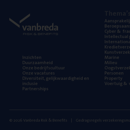
The­ma’
Aan­spra­ke­li
Beroeps­aan­s
Cyber
&
fra
Intel­lec­tu­a
Inter­na­ti­o­
Kre­diet­ver­z
Kunst­ver­ze­k
Inzich­ten
Mari­ne
Duur­zaam­heid
Mili­eu
Onze bedrijfs­cul­tuur
Oogst­ver­ze­
Onze vaca­tu­res
Per­so­nen
Diver­si­teit, gelijk­waar­dig­heid en
Pro­per­ty
inclusie
Voer­tuig
&
v
Part­ner­ships
© 2026 Vanbreda Risk & Benefits
Gedragsregels verzekeringsma