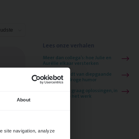
Oudste
Lees onze verhalen
Meer dan collega’s: hoe Julie en
Aurélie elkaar versterken
Mathias houdt van diepgaande
dossiers én droge humor
Thalia zoekt graag oplossingen, in
games én op het werk
About
e site navigation, analyze