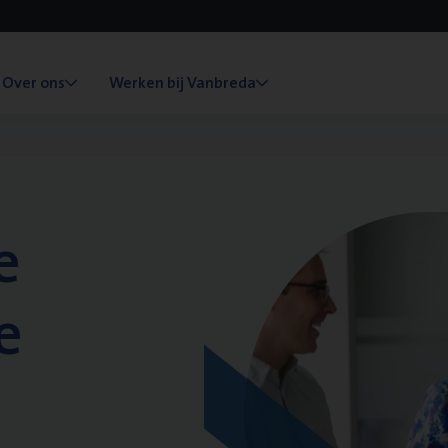
Over ons
Werken bij Vanbreda
e
e