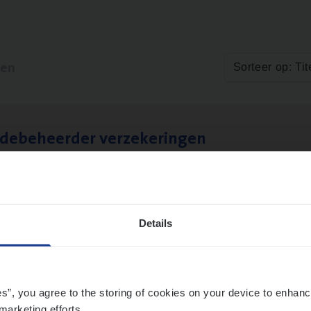
ten
Sorteer op: Tit
­de­be­heer­der verzekeringen
ms Management
t-Niklaas/Temse
Details
es”, you agree to the storing of cookies on your device to enhanc
marketing efforts.