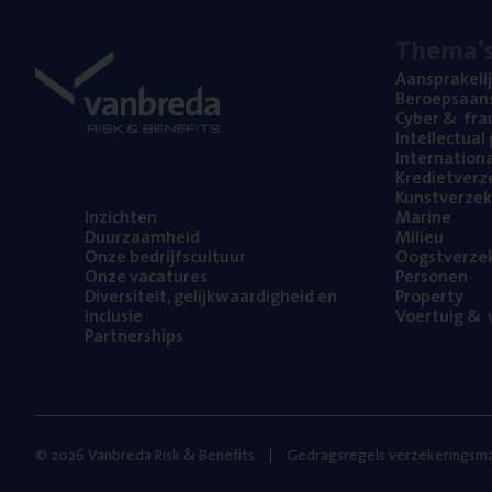
The­ma’
Aan­spra­ke­li
Beroeps­aan­s
Cyber
&
fra
Intel­lec­tu­a
Inter­na­ti­o­
Kre­diet­ver­z
Kunst­ver­ze­k
Inzich­ten
Mari­ne
Duur­zaam­heid
Mili­eu
Onze bedrijfs­cul­tuur
Oogst­ver­ze­
Onze vaca­tu­res
Per­so­nen
Diver­si­teit, gelijk­waar­dig­heid en
Pro­per­ty
inclusie
Voer­tuig
&
v
Part­ner­ships
© 2026 Vanbreda Risk & Benefits
Gedragsregels verzekeringsma