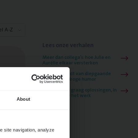
el A-Z
Lees onze verhalen
Meer dan collega’s: hoe Julie en
Aurélie elkaar versterken
Mathias houdt van diepgaande
dossiers én droge humor
Thalia zoekt graag oplossingen, in
games én op het werk
About
e site navigation, analyze