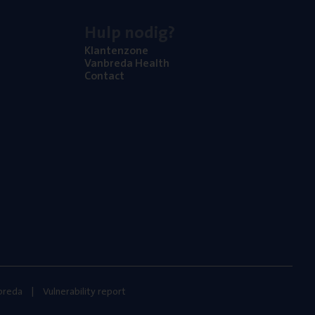
Hulp nodig?
Klan­ten­zo­ne
Van­b­re­da Health
Con­tact
nbreda
Vulnerability report