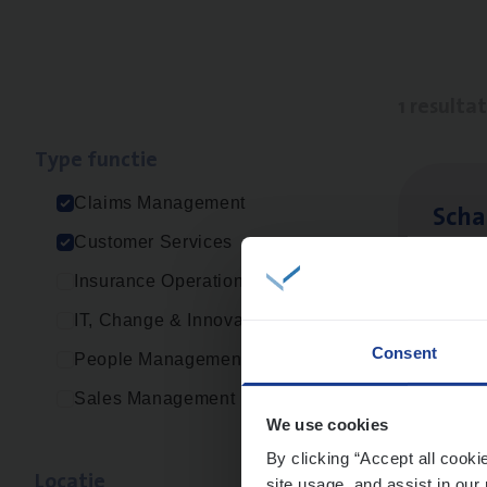
1 resulta
Type func­tie
Claims Management
Scha
Customer Services
Clai
Insurance Operations
Sin
IT, Change & Innovation
Consent
People Management
Sales Management
We use cookies
By clicking “Accept all cooki
Loca­tie
site usage, and assist in our 