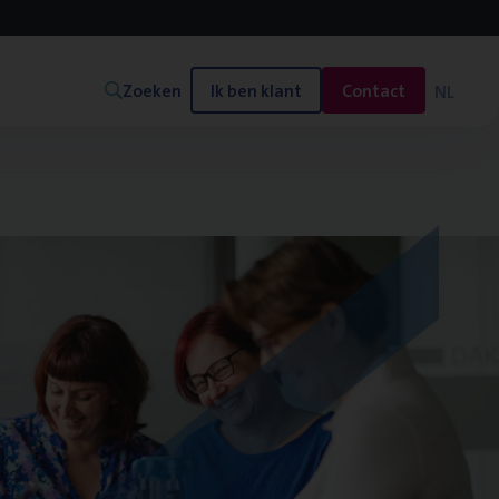
Zoeken
Ik ben klant
Contact
NL