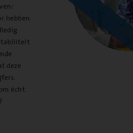
oven:
oor hebben
lledig
tabiliteit
ende
at deze
fers.
 om écht
?