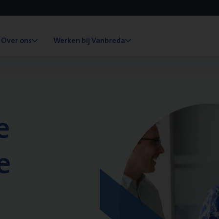
Over ons
Werken bij Vanbreda
e
e