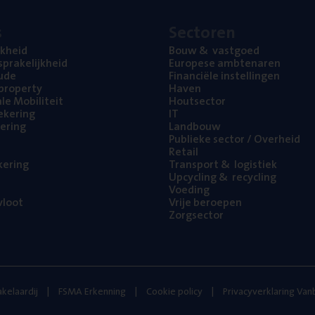
s
Sec­to­ren
jk­heid
Bouw
&
vastgoed
pra­ke­lijk­heid
Euro­pe­se ambtenaren
ude
Finan­ci­ë­le instellingen
l property
Haven
na­le Mobiliteit
Hout­sec­tor
e­ke­ring
IT
e­ring
Land­bouw
Publie­ke sec­tor / Overheid
Retail
ke­ring
Trans­port
&
logistiek
Upcy­cling
&
recycling
Voe­ding
loot
Vrije beroe­pen
Zorg­sec­tor
kelaardij
FSMA Erkenning
Cookie policy
Privacyverklaring Va