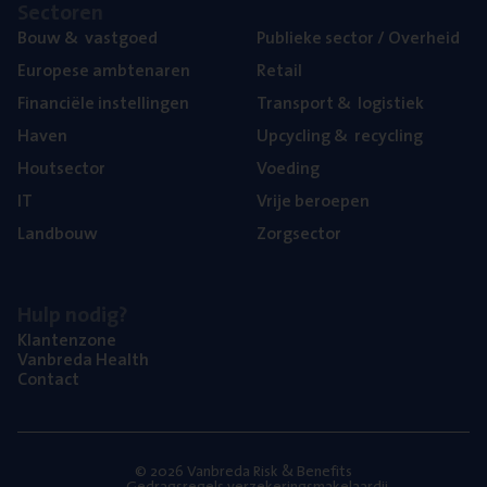
Sec­to­ren
Bouw
&
vastgoed
Publie­ke sec­tor / Overheid
Euro­pe­se ambtenaren
Retail
Finan­ci­ë­le instellingen
Trans­port
&
logistiek
Haven
Upcy­cling
&
recycling
Hout­sec­tor
Voe­ding
IT
Vrije beroe­pen
Land­bouw
Zorg­sec­tor
Hulp nodig?
Klan­ten­zo­ne
Van­b­re­da Health
Con­tact
© 2026 Vanbreda Risk & Benefits
Gedragsregels verzekeringsmakelaardij