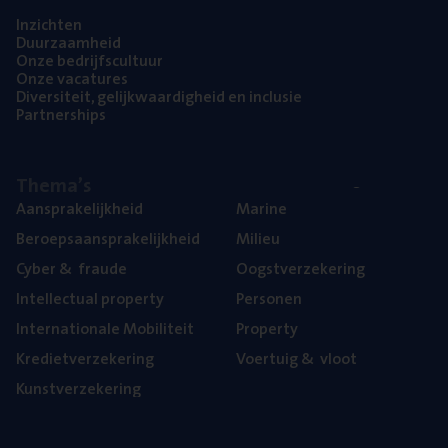
Inzich­ten
Duur­zaam­heid
Onze bedrijfs­cul­tuur
Onze vaca­tu­res
Diver­si­teit, gelijk­waar­dig­heid en inclusie
Part­ner­ships
The­ma’s
Aan­spra­ke­lijk­heid
Mari­ne
Beroeps­aan­spra­ke­lijk­heid
Mili­eu
Cyber
&
fraude
Oogst­ver­ze­ke­ring
Intel­lec­tu­al property
Per­so­nen
Inter­na­ti­o­na­le Mobiliteit
Pro­per­ty
Kre­diet­ver­ze­ke­ring
Voer­tuig
&
vloot
Kunst­ver­ze­ke­ring