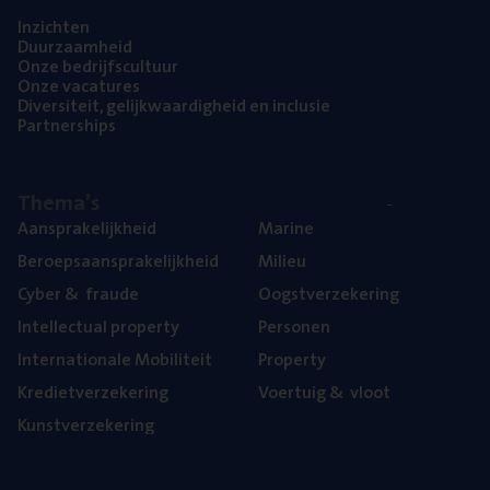
Inzich­ten
Duur­zaam­heid
Onze bedrijfs­cul­tuur
Onze vaca­tu­res
Diver­si­teit, gelijk­waar­dig­heid en inclusie
Part­ner­ships
The­ma’s
Aan­spra­ke­lijk­heid
Mari­ne
Beroeps­aan­spra­ke­lijk­heid
Mili­eu
Cyber
&
fraude
Oogst­ver­ze­ke­ring
Intel­lec­tu­al property
Per­so­nen
Inter­na­ti­o­na­le Mobiliteit
Pro­per­ty
Kre­diet­ver­ze­ke­ring
Voer­tuig
&
vloot
Kunst­ver­ze­ke­ring