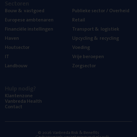
Sec­to­ren
Bouw
&
vastgoed
Publie­ke sec­tor / Overheid
Euro­pe­se ambtenaren
Retail
Finan­ci­ë­le instellingen
Trans­port
&
logistiek
Haven
Upcy­cling
&
recycling
Hout­sec­tor
Voe­ding
IT
Vrije beroe­pen
Land­bouw
Zorg­sec­tor
Hulp nodig?
Klan­ten­zo­ne
Van­b­re­da Health
Con­tact
© 2026 Vanbreda Risk & Benefits
Gedragsregels verzekeringsmakelaardij