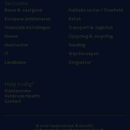
Sec­to­ren
Bouw
&
vastgoed
Publie­ke sec­tor / Overheid
Euro­pe­se ambtenaren
Retail
Finan­ci­ë­le instellingen
Trans­port
&
logistiek
Haven
Upcy­cling
&
recycling
Hout­sec­tor
Voe­ding
IT
Vrije beroe­pen
Land­bouw
Zorg­sec­tor
Hulp nodig?
Klan­ten­zo­ne
Van­b­re­da Health
Con­tact
© 2026 Vanbreda Risk & Benefits
Gedragsregels verzekeringsmakelaardij