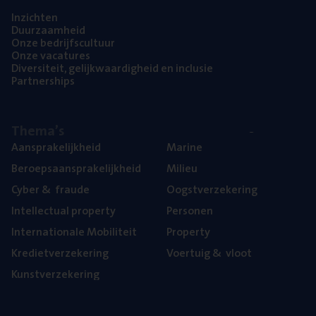
Inzich­ten
Duur­zaam­heid
Onze bedrijfs­cul­tuur
Onze vaca­tu­res
Diver­si­teit, gelijk­waar­dig­heid en inclusie
Part­ner­ships
The­ma’s
Aan­spra­ke­lijk­heid
Mari­ne
Beroeps­aan­spra­ke­lijk­heid
Mili­eu
Cyber
&
fraude
Oogst­ver­ze­ke­ring
Intel­lec­tu­al property
Per­so­nen
Inter­na­ti­o­na­le Mobiliteit
Pro­per­ty
Kre­diet­ver­ze­ke­ring
Voer­tuig
&
vloot
Kunst­ver­ze­ke­ring