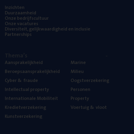
Inzich­ten
Duur­zaam­heid
Onze bedrijfs­cul­tuur
Onze vaca­tu­res
Diver­si­teit, gelijk­waar­dig­heid en inclusie
Part­ner­ships
The­ma’s
Aan­spra­ke­lijk­heid
Mari­ne
Beroeps­aan­spra­ke­lijk­heid
Mili­eu
Cyber
&
fraude
Oogst­ver­ze­ke­ring
Intel­lec­tu­al property
Per­so­nen
Inter­na­ti­o­na­le Mobiliteit
Pro­per­ty
Kre­diet­ver­ze­ke­ring
Voer­tuig
&
vloot
Kunst­ver­ze­ke­ring