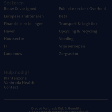
Sec­to­ren
Bouw
&
vastgoed
Publie­ke sec­tor / Overheid
Euro­pe­se ambtenaren
Retail
Finan­ci­ë­le instellingen
Trans­port
&
logistiek
Haven
Upcy­cling
&
recycling
Hout­sec­tor
Voe­ding
IT
Vrije beroe­pen
Land­bouw
Zorg­sec­tor
Hulp nodig?
Klan­ten­zo­ne
Van­b­re­da Health
Con­tact
© 2026 Vanbreda Risk & Benefits
Gedragsregels verzekeringsmakelaardij