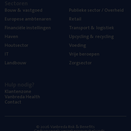
Sec­to­ren
Bouw
&
vastgoed
Publie­ke sec­tor / Overheid
Euro­pe­se ambtenaren
Retail
Finan­ci­ë­le instellingen
Trans­port
&
logistiek
Haven
Upcy­cling
&
recycling
Hout­sec­tor
Voe­ding
IT
Vrije beroe­pen
Land­bouw
Zorg­sec­tor
Hulp nodig?
Klan­ten­zo­ne
Van­b­re­da Health
Con­tact
© 2026 Vanbreda Risk & Benefits
Gedragsregels verzekeringsmakelaardij