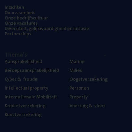
Inzich­ten
Duur­zaam­heid
Onze bedrijfs­cul­tuur
Onze vaca­tu­res
Diver­si­teit, gelijk­waar­dig­heid en inclusie
Part­ner­ships
The­ma’s
Aan­spra­ke­lijk­heid
Mari­ne
Beroeps­aan­spra­ke­lijk­heid
Mili­eu
Cyber
&
fraude
Oogst­ver­ze­ke­ring
Intel­lec­tu­al property
Per­so­nen
Inter­na­ti­o­na­le Mobiliteit
Pro­per­ty
Kre­diet­ver­ze­ke­ring
Voer­tuig
&
vloot
Kunst­ver­ze­ke­ring