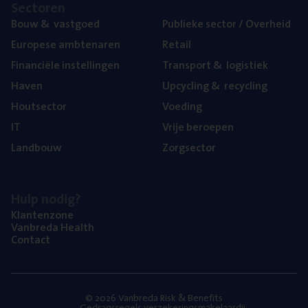
Sec­to­ren
Bouw
&
vastgoed
Publie­ke sec­tor / Overheid
Euro­pe­se ambtenaren
Retail
Finan­ci­ë­le instellingen
Trans­port
&
logistiek
Haven
Upcy­cling
&
recycling
Hout­sec­tor
Voe­ding
IT
Vrije beroe­pen
Land­bouw
Zorg­sec­tor
Hulp nodig?
Klan­ten­zo­ne
Van­b­re­da Health
Con­tact
© 2026 Vanbreda Risk & Benefits
Gedragsregels verzekeringsmakelaardij