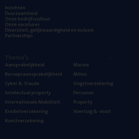
Inzich­ten
Duur­zaam­heid
Onze bedrijfs­cul­tuur
Onze vaca­tu­res
Diver­si­teit, gelijk­waar­dig­heid en inclusie
Part­ner­ships
The­ma’s
Aan­spra­ke­lijk­heid
Mari­ne
Beroeps­aan­spra­ke­lijk­heid
Mili­eu
Cyber
&
fraude
Oogst­ver­ze­ke­ring
Intel­lec­tu­al property
Per­so­nen
Inter­na­ti­o­na­le Mobiliteit
Pro­per­ty
Kre­diet­ver­ze­ke­ring
Voer­tuig
&
vloot
Kunst­ver­ze­ke­ring