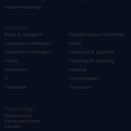
Kunst­ver­ze­ke­ring
Sec­to­ren
Bouw
&
vastgoed
Publie­ke sec­tor / Overheid
Euro­pe­se ambtenaren
Retail
Finan­ci­ë­le instellingen
Trans­port
&
logistiek
Haven
Upcy­cling
&
recycling
Hout­sec­tor
Voe­ding
IT
Vrije beroe­pen
Land­bouw
Zorg­sec­tor
Hulp nodig?
Klan­ten­zo­ne
Van­b­re­da Health
Con­tact