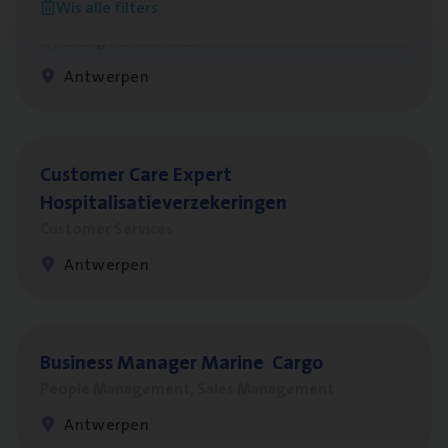
Wis alle filters
Test Ana­lyst
IT, Change & Innovation
Antwerpen
Cus­to­mer Care Expert
Hospitalisatieverzekeringen
Customer Services
Antwerpen
Busi­ness Mana­ger Mari­ne Cargo
People Management, Sales Management
Antwerpen