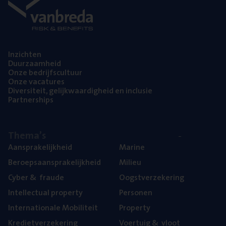
Inzich­ten
Duur­zaam­heid
Onze bedrijfs­cul­tuur
Onze vaca­tu­res
Diver­si­teit, gelijk­waar­dig­heid en inclusie
Part­ner­ships
The­ma’s
Aan­spra­ke­lijk­heid
Mari­ne
Beroeps­aan­spra­ke­lijk­heid
Mili­eu
Cyber
&
fraude
Oogst­ver­ze­ke­ring
Intel­lec­tu­al property
Per­so­nen
Inter­na­ti­o­na­le Mobiliteit
Pro­per­ty
Kre­diet­ver­ze­ke­ring
Voer­tuig
&
vloot