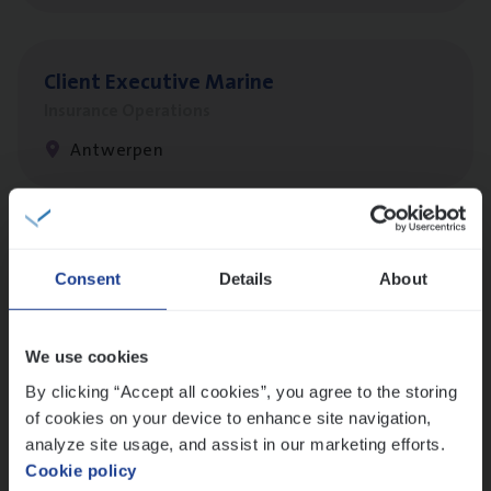
Client Exe­cu­ti­ve Marine
Insurance Operations
Antwerpen
Dos­sier­be­heer­der Pro­per­ty verzekeringen
Consent
Details
About
Insurance Operations
Antwerpen en Hasselt
We use cookies
By clicking “Accept all cookies”, you agree to the storing
of cookies on your device to enhance site navigation,
Dos­sier­be­heer­der Onder­ne­min­gen Van­b­
analyze site usage, and assist in our marketing efforts.
re­da Huys­mans — Mechelen
Cookie policy