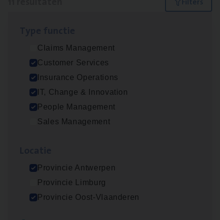
11 resultaten
Filters
Type func­tie
Dos­sier­be­heer­der ver­ze­ke­rin­gen — Soci­al
Claims Management
Pro­fit en Public
Customer Services
Insurance Operations
Insurance Operations
Antwerpen
IT, Change & Innovation
People Management
Sales Management
Advisor/​Configuratie ana­lyst Part­ner in
Benefits
Loca­tie
Insurance Operations
Provincie Antwerpen
Beveren
Provincie Limburg
Provincie Oost-Vlaanderen