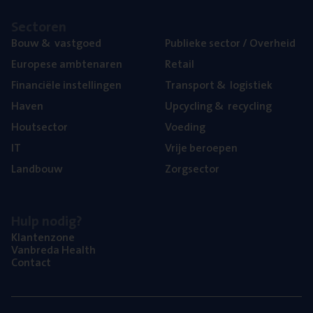
Sec­to­ren
Bouw
&
vastgoed
Publie­ke sec­tor / Overheid
Euro­pe­se ambtenaren
Retail
Finan­ci­ë­le instellingen
Trans­port
&
logistiek
Haven
Upcy­cling
&
recycling
Hout­sec­tor
Voe­ding
IT
Vrije beroe­pen
Land­bouw
Zorg­sec­tor
Hulp nodig?
Klan­ten­zo­ne
Van­b­re­da Health
Con­tact