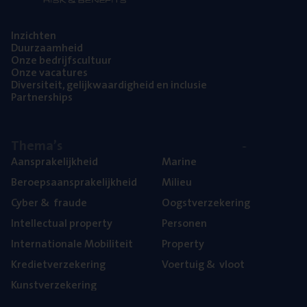
Inzich­ten
Duur­zaam­heid
Onze bedrijfs­cul­tuur
Onze vaca­tu­res
Diver­si­teit, gelijk­waar­dig­heid en inclusie
Part­ner­ships
The­ma’s
Aan­spra­ke­lijk­heid
Mari­ne
Beroeps­aan­spra­ke­lijk­heid
Mili­eu
Cyber
&
fraude
Oogst­ver­ze­ke­ring
Intel­lec­tu­al property
Per­so­nen
Inter­na­ti­o­na­le Mobiliteit
Pro­per­ty
Kre­diet­ver­ze­ke­ring
Voer­tuig
&
vloot
Kunst­ver­ze­ke­ring