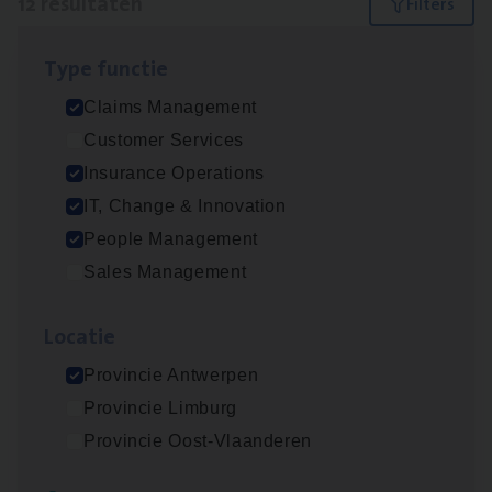
12 resultaten
Filters
Type func­tie
Test Ana­lyst
Claims Management
IT, Change & Innovation
Customer Services
Antwerpen
Insurance Operations
IT, Change & Innovation
People Management
Scha­de Expert Fleet
Sales Management
Claims Management
Loca­tie
Antwerpen
Provincie Antwerpen
Provincie Limburg
IT
Busi­ness Analyst
Provincie Oost-Vlaanderen
IT, Change & Innovation