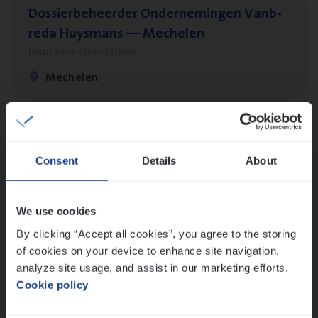
Dos­sier­be­heer­der Onder­ne­min­gen Van­b­
re­da Huys­mans — Mechelen
Insurance Operations
Mechelen
Dos­sier­be­heer­der Gewaar­borgd Inkomen
Consent
Details
About
Insurance Operations
Antwerpen
We use cookies
By clicking “Accept all cookies”, you agree to the storing
of cookies on your device to enhance site navigation,
Client Exe­cu­ti­ve Marine
analyze site usage, and assist in our marketing efforts.
Insurance Operations
Cookie policy
Antwerpen