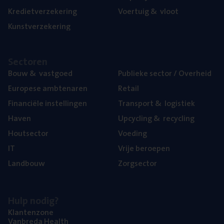
Kre­diet­ver­ze­ke­ring
Voer­tuig
&
vloot
Kunst­ver­ze­ke­ring
Sec­to­ren
Bouw
&
vastgoed
Publie­ke sec­tor / Overheid
Euro­pe­se ambtenaren
Retail
Finan­ci­ë­le instellingen
Trans­port
&
logistiek
Haven
Upcy­cling
&
recycling
Hout­sec­tor
Voe­ding
IT
Vrije beroe­pen
Land­bouw
Zorg­sec­tor
Hulp nodig?
Klan­ten­zo­ne
Van­b­re­da Health