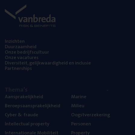
Inzich­ten
Duur­zaam­heid
Onze bedrijfs­cul­tuur
Onze vaca­tu­res
Diver­si­teit, gelijk­waar­dig­heid en inclusie
Part­ner­ships
The­ma’s
Aan­spra­ke­lijk­heid
Mari­ne
Beroeps­aan­spra­ke­lijk­heid
Mili­eu
Cyber
&
fraude
Oogst­ver­ze­ke­ring
Intel­lec­tu­al property
Per­so­nen
Inter­na­ti­o­na­le Mobiliteit
Pro­per­ty