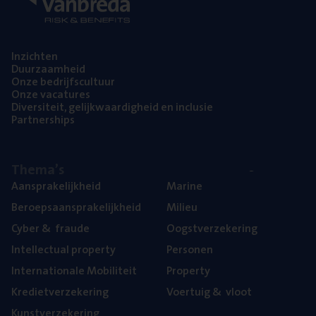
Inzich­ten
Duur­zaam­heid
Onze bedrijfs­cul­tuur
Onze vaca­tu­res
Diver­si­teit, gelijk­waar­dig­heid en inclusie
Part­ner­ships
The­ma’s
Aan­spra­ke­lijk­heid
Mari­ne
Beroeps­aan­spra­ke­lijk­heid
Mili­eu
Cyber
&
fraude
Oogst­ver­ze­ke­ring
Intel­lec­tu­al property
Per­so­nen
Inter­na­ti­o­na­le Mobiliteit
Pro­per­ty
Kre­diet­ver­ze­ke­ring
Voer­tuig
&
vloot
Kunst­ver­ze­ke­ring