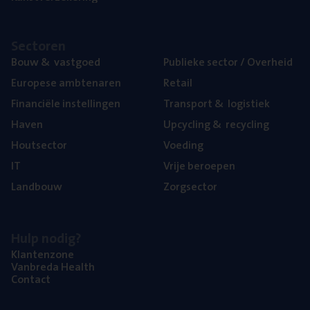
Sec­to­ren
Bouw
&
vastgoed
Publie­ke sec­tor / Overheid
Euro­pe­se ambtenaren
Retail
Finan­ci­ë­le instellingen
Trans­port
&
logistiek
Haven
Upcy­cling
&
recycling
Hout­sec­tor
Voe­ding
IT
Vrije beroe­pen
Land­bouw
Zorg­sec­tor
Hulp nodig?
Klan­ten­zo­ne
Van­b­re­da Health
Con­tact