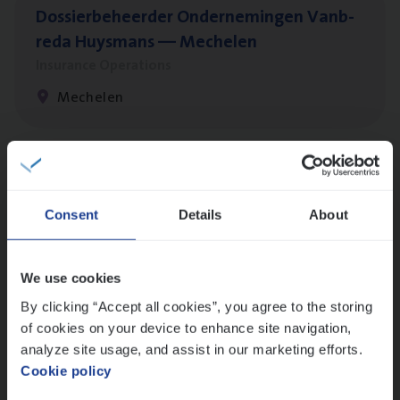
Dos­sier­be­heer­der Onder­ne­min­gen Van­b­
re­da Huys­mans — Mechelen
Insurance Operations
Mechelen
Dos­sier­be­heer­der Pro­per­ty verzekeringen
Insurance Operations
Consent
Details
About
Antwerpen en Hasselt
We use cookies
By clicking “Accept all cookies”, you agree to the storing
Dos­sier­be­heer­der ver­ze­ke­rin­gen — Soci­al
of cookies on your device to enhance site navigation,
Pro­fit en Public
analyze site usage, and assist in our marketing efforts.
Cookie policy
Insurance Operations