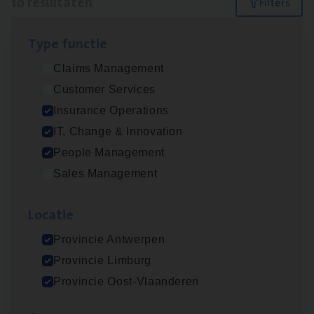
10 resultaten
Filters
Type func­tie
(Agi­le)
IT
Pro­ject Manager
Claims Management
IT, Change & Innovation
Customer Services
Antwerpen
Insurance Operations
IT, Change & Innovation
People Management
Advisor/​Configuratie ana­lyst Part­ner in
Sales Management
Benefits
Insurance Operations
Loca­tie
Beveren
Provincie Antwerpen
Provincie Limburg
Provincie Oost-Vlaanderen
Busi­ness Mana­ger Mari­ne Cargo