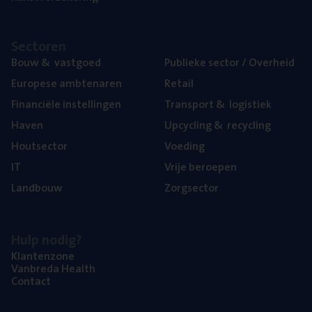
Sec­to­ren
Bouw
&
vastgoed
Publie­ke sec­tor / Overheid
Euro­pe­se ambtenaren
Retail
Finan­ci­ë­le instellingen
Trans­port
&
logistiek
Haven
Upcy­cling
&
recycling
Hout­sec­tor
Voe­ding
IT
Vrije beroe­pen
Land­bouw
Zorg­sec­tor
Hulp nodig?
Klan­ten­zo­ne
Van­b­re­da Health
Con­tact