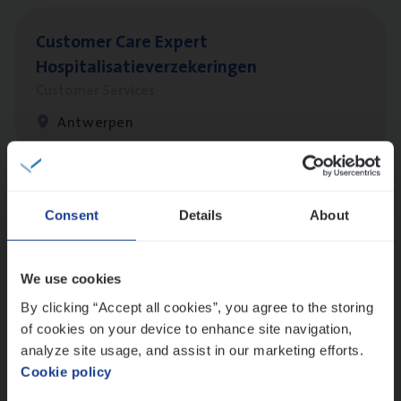
Cus­to­mer Care Expert
Hospitalisatieverzekeringen
Customer Services
Antwerpen
Client Exe­cu­ti­ve Marine
Consent
Details
About
Insurance Operations
Antwerpen
We use cookies
By clicking “Accept all cookies”, you agree to the storing
of cookies on your device to enhance site navigation,
Claims­hand­ler Fleet
&
Bike
analyze site usage, and assist in our marketing efforts.
Cookie policy
Claims Management