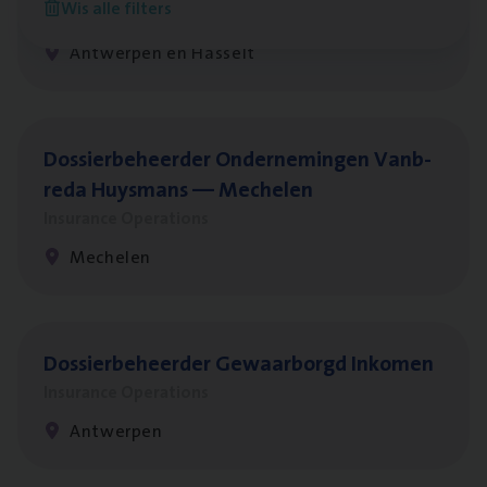
Wis alle filters
Insurance Operations
Antwerpen en Hasselt
Dos­sier­be­heer­der Onder­ne­min­gen Van­b­
re­da Huys­mans — Mechelen
Insurance Operations
Mechelen
Dos­sier­be­heer­der Gewaar­borgd Inkomen
Insurance Operations
Antwerpen