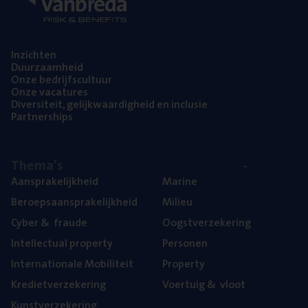
Inzich­ten
Duur­zaam­heid
Onze bedrijfs­cul­tuur
Onze vaca­tu­res
Diver­si­teit, gelijk­waar­dig­heid en inclusie
Part­ner­ships
The­ma’s
Aan­spra­ke­lijk­heid
Mari­ne
Beroeps­aan­spra­ke­lijk­heid
Mili­eu
Cyber
&
fraude
Oogst­ver­ze­ke­ring
Intel­lec­tu­al property
Per­so­nen
Inter­na­ti­o­na­le Mobiliteit
Pro­per­ty
Kre­diet­ver­ze­ke­ring
Voer­tuig
&
vloot
Kunst­ver­ze­ke­ring