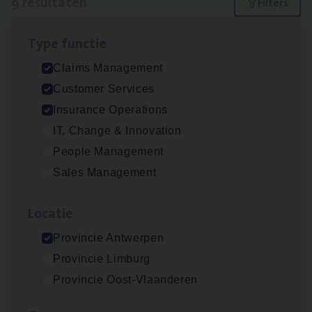
9 resultaten
Filters
Type func­tie
Scha­de Expert Fleet
Claims Management
Claims Management
Customer Services
Antwerpen
Insurance Operations
IT, Change & Innovation
People Management
Dos­sier­be­heer­der ver­ze­ke­rin­gen — Soci­al
Sales Management
Pro­fit en Public
Insurance Operations
Loca­tie
Antwerpen
Provincie Antwerpen
Provincie Limburg
Provincie Oost-Vlaanderen
Dos­sier­be­heer­der Pro­per­ty verzekeringen