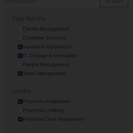
13 resultaten
Filters
Type func­tie
(Agi­le)
IT
Pro­ject Manager
Claims Management
IT, Change & Innovation
Customer Services
Antwerpen
Insurance Operations
IT, Change & Innovation
People Management
Advisor/​Configuratie ana­lyst Part­ner in
Sales Management
Benefits
Insurance Operations
Loca­tie
Beveren
Provincie Antwerpen
Provincie Limburg
Provincie Oost-Vlaanderen
Busi­ness Mana­ger Mari­ne Cargo