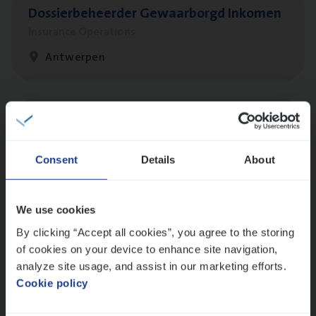
Dos­sier­be­heer­der Gewaar­borgd Inkomen
Insurance Operations
Antwerpen
Dos­sier­be­heer­der Onder­ne­min­gen Van­b­
re­da Huys­mans — Mechelen
Consent
Details
About
Insurance Operations
Mechelen
We use cookies
By clicking “Accept all cookies”, you agree to the storing
of cookies on your device to enhance site navigation,
Dos­sier­be­heer­der Pro­per­ty verzekeringen
analyze site usage, and assist in our marketing efforts.
Insurance Operations
Cookie policy
Antwerpen en Hasselt