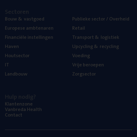
Sec­to­ren
Bouw
&
vastgoed
Publie­ke sec­tor / Overheid
Euro­pe­se ambtenaren
Retail
Finan­ci­ë­le instellingen
Trans­port
&
logistiek
Haven
Upcy­cling
&
recycling
Hout­sec­tor
Voe­ding
IT
Vrije beroe­pen
Land­bouw
Zorg­sec­tor
Hulp nodig?
Klan­ten­zo­ne
Van­b­re­da Health
Con­tact