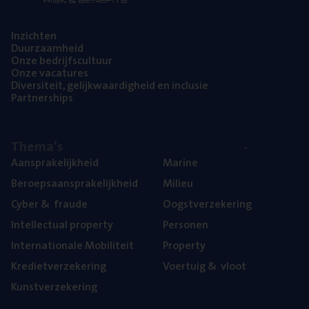
Inzich­ten
Duur­zaam­heid
Onze bedrijfs­cul­tuur
Onze vaca­tu­res
Diver­si­teit, gelijk­waar­dig­heid en inclusie
Part­ner­ships
The­ma’s
Aan­spra­ke­lijk­heid
Mari­ne
Beroeps­aan­spra­ke­lijk­heid
Mili­eu
Cyber
&
fraude
Oogst­ver­ze­ke­ring
Intel­lec­tu­al property
Per­so­nen
Inter­na­ti­o­na­le Mobiliteit
Pro­per­ty
Kre­diet­ver­ze­ke­ring
Voer­tuig
&
vloot
Kunst­ver­ze­ke­ring