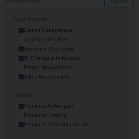
16 resultaten
Filters
Type func­tie
Dos­sier­be­heer­der ver­ze­ke­rin­gen — Soci­al
Claims Management
Pro­fit en Public
Customer Services
Insurance Operations
Insurance Operations
Antwerpen
IT, Change & Innovation
People Management
Sales Management
Claims­hand­ler Fleet
&
Bike
Claims Management
Loca­tie
Antwerpen
Provincie Antwerpen
Provincie Limburg
Provincie Oost-Vlaanderen
Advisor/​Configuratie ana­lyst Part­ner in