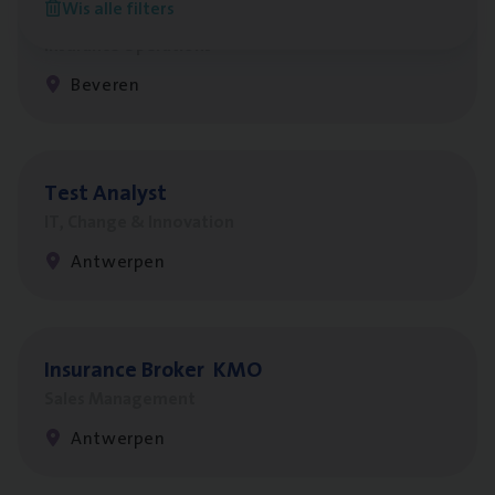
Wis alle filters
Benefits
Insurance Operations
Beveren
Test Ana­lyst
IT, Change & Innovation
Antwerpen
Insu­ran­ce Bro­ker
KMO
Sales Management
Antwerpen