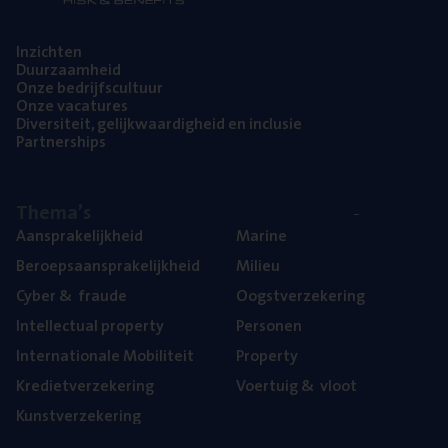
Inzich­ten
Duur­zaam­heid
Onze bedrijfs­cul­tuur
Onze vaca­tu­res
Diver­si­teit, gelijk­waar­dig­heid en inclusie
Part­ner­ships
The­ma’s
Aan­spra­ke­lijk­heid
Mari­ne
Beroeps­aan­spra­ke­lijk­heid
Mili­eu
Cyber
&
fraude
Oogst­ver­ze­ke­ring
Intel­lec­tu­al property
Per­so­nen
Inter­na­ti­o­na­le Mobiliteit
Pro­per­ty
Kre­diet­ver­ze­ke­ring
Voer­tuig
&
vloot
Kunst­ver­ze­ke­ring