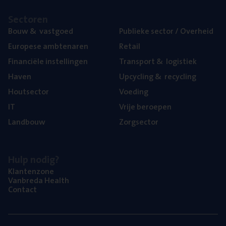
Sec­to­ren
Bouw
&
vastgoed
Publie­ke sec­tor / Overheid
Euro­pe­se ambtenaren
Retail
Finan­ci­ë­le instellingen
Trans­port
&
logistiek
Haven
Upcy­cling
&
recycling
Hout­sec­tor
Voe­ding
IT
Vrije beroe­pen
Land­bouw
Zorg­sec­tor
Hulp nodig?
Klan­ten­zo­ne
Van­b­re­da Health
Con­tact