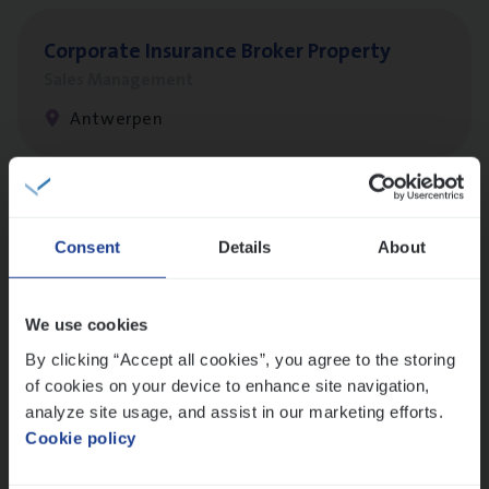
Cor­po­ra­te Insu­ran­ce Bro­ker Property
Sales Management
Antwerpen
Scha­de Expert Fleet
Consent
Details
About
Claims Management
Antwerpen
We use cookies
By clicking “Accept all cookies”, you agree to the storing
of cookies on your device to enhance site navigation,
Busi­ness Mana­ger Mari­ne Cargo
analyze site usage, and assist in our marketing efforts.
People Management, Sales Management
Cookie policy
Antwerpen