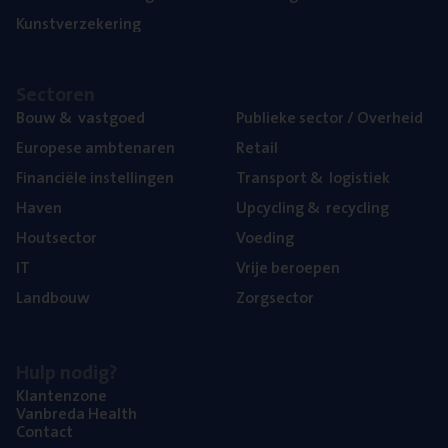
Kunst­ver­ze­ke­ring
Sec­to­ren
Bouw
&
vastgoed
Publie­ke sec­tor / Overheid
Euro­pe­se ambtenaren
Retail
Finan­ci­ë­le instellingen
Trans­port
&
logistiek
Haven
Upcy­cling
&
recycling
Hout­sec­tor
Voe­ding
IT
Vrije beroe­pen
Land­bouw
Zorg­sec­tor
Hulp nodig?
Klan­ten­zo­ne
Van­b­re­da Health
Con­tact