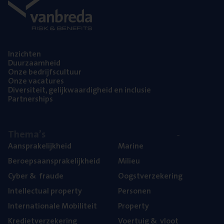
Inzich­ten
Duur­zaam­heid
Onze bedrijfs­cul­tuur
Onze vaca­tu­res
Diver­si­teit, gelijk­waar­dig­heid en inclusie
Part­ner­ships
The­ma’s
Aan­spra­ke­lijk­heid
Mari­ne
Beroeps­aan­spra­ke­lijk­heid
Mili­eu
Cyber
&
fraude
Oogst­ver­ze­ke­ring
Intel­lec­tu­al property
Per­so­nen
Inter­na­ti­o­na­le Mobiliteit
Pro­per­ty
Kre­diet­ver­ze­ke­ring
Voer­tuig
&
vloot