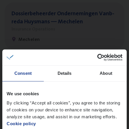
Dos­sier­be­heer­der Onder­ne­min­gen Van­b­
re­da Huys­mans — Mechelen
Insurance Operations
Mechelen
Dos­sier­be­heer­der Pro­per­ty verzekeringen
Consent
Details
About
Insurance Operations
Antwerpen en Hasselt
We use cookies
By clicking “Accept all cookies”, you agree to the storing
of cookies on your device to enhance site navigation,
Dos­sier­be­heer­der ver­ze­ke­rin­gen — Soci­al
analyze site usage, and assist in our marketing efforts.
Pro­fit en Public
Cookie policy