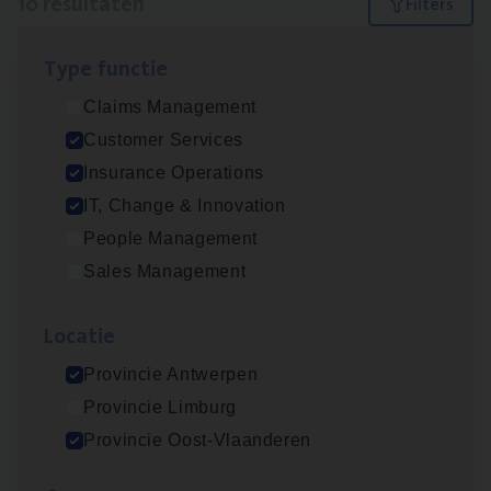
10 resultaten
Filters
Type func­tie
(Agi­le)
IT
Pro­ject Manager
Claims Management
IT, Change & Innovation
Customer Services
Antwerpen
Insurance Operations
IT, Change & Innovation
People Management
Advisor/​Configuratie ana­lyst Part­ner in
Sales Management
Benefits
Insurance Operations
Loca­tie
Beveren
Provincie Antwerpen
Provincie Limburg
Provincie Oost-Vlaanderen
Client Exe­cu­ti­ve Marine