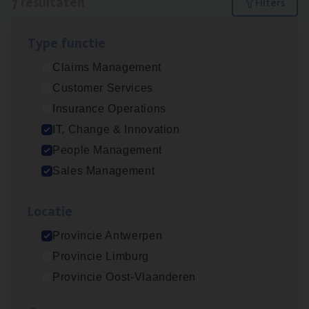
7 resultaten
Filters
Type func­tie
IT
Busi­ness Analyst
Claims Management
IT, Change & Innovation
Customer Services
Antwerpen
Insurance Operations
IT, Change & Innovation
People Management
Insu­ran­ce Bro­ker Trans­port
&
Logistiek
Sales Management
Sales Management
Loca­tie
Antwerpen
Provincie Antwerpen
Provincie Limburg
(Agi­le)
IT
Pro­ject Manager
Provincie Oost-Vlaanderen
IT, Change & Innovation