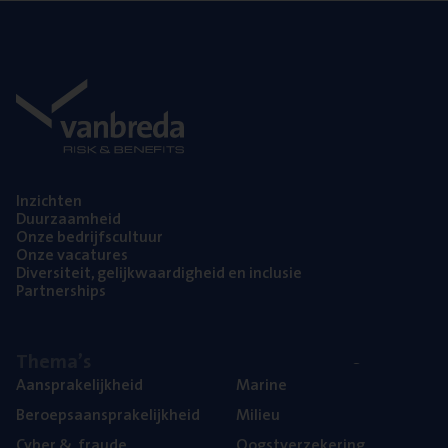
Inzich­ten
Duur­zaam­heid
Onze bedrijfs­cul­tuur
Onze vaca­tu­res
Diver­si­teit, gelijk­waar­dig­heid en inclusie
Part­ner­ships
The­ma’s
Aan­spra­ke­lijk­heid
Mari­ne
Beroeps­aan­spra­ke­lijk­heid
Mili­eu
Cyber
&
fraude
Oogst­ver­ze­ke­ring