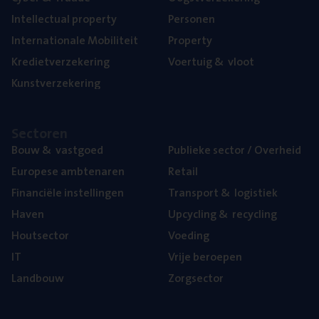
Intel­lec­tu­al property
Per­so­nen
Inter­na­ti­o­na­le Mobiliteit
Pro­per­ty
Kre­diet­ver­ze­ke­ring
Voer­tuig
&
vloot
Kunst­ver­ze­ke­ring
Sec­to­ren
Bouw
&
vastgoed
Publie­ke sec­tor / Overheid
Euro­pe­se ambtenaren
Retail
Finan­ci­ë­le instellingen
Trans­port
&
logistiek
Haven
Upcy­cling
&
recycling
Hout­sec­tor
Voe­ding
IT
Vrije beroe­pen
Land­bouw
Zorg­sec­tor