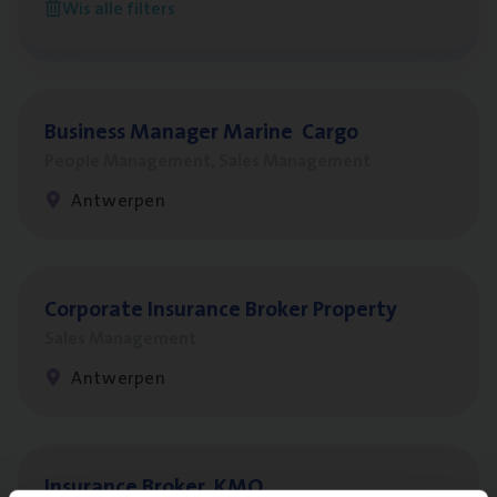
Wis alle filters
Antwerpen
Busi­ness Mana­ger Mari­ne Cargo
People Management, Sales Management
Antwerpen
Cor­po­ra­te Insu­ran­ce Bro­ker Property
Sales Management
Antwerpen
Insu­ran­ce Bro­ker
KMO