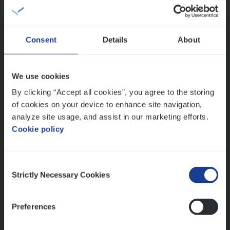
Sales Management
Antwerpen
Consent
Details
About
Test Ana­lyst
We use cookies
IT, Change & Innovation
By clicking “Accept all cookies”, you agree to the storing
of cookies on your device to enhance site navigation,
Antwerpen
analyze site usage, and assist in our marketing efforts.
Cookie policy
Lees onze verhalen
Consent
Strictly Necessary Cookies
Selection
Meer dan collega’s: hoe Julie en Aurélie elkaar
versterken
Mathias houdt van diepgaande dossiers én droge
Preferences
humor