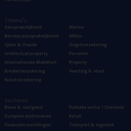
The­ma’s
Aan­spra­ke­lijk­heid
Mari­ne
Beroeps­aan­spra­ke­lijk­heid
Mili­eu
Cyber
&
fraude
Oogst­ver­ze­ke­ring
Intel­lec­tu­al property
Per­so­nen
Inter­na­ti­o­na­le Mobiliteit
Pro­per­ty
Kre­diet­ver­ze­ke­ring
Voer­tuig
&
vloot
Kunst­ver­ze­ke­ring
Sec­to­ren
Bouw
&
vastgoed
Publie­ke sec­tor / Overheid
Euro­pe­se ambtenaren
Retail
Finan­ci­ë­le instellingen
Trans­port
&
logistiek