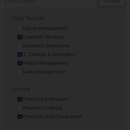
5 resultaten
Filters
Type func­tie
IT
Busi­ness Analyst
Claims Management
IT, Change & Innovation
Customer Services
Antwerpen
Insurance Operations
IT, Change & Innovation
People Management
(Agi­le)
IT
Pro­ject Manager
Sales Management
IT, Change & Innovation
Loca­tie
Antwerpen
Provincie Antwerpen
Provincie Limburg
Busi­ness Mana­ger Mari­ne Cargo
Provincie Oost-Vlaanderen
People Management, Sales Management