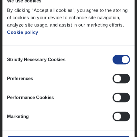
We use cookies
Lees onze verhalen
By clicking “Accept all cookies”, you agree to the storing
Meer dan collega’s: hoe Julie en Aurélie elkaar
of cookies on your device to enhance site navigation,
versterken
analyze site usage, and assist in our marketing efforts.
Cookie policy
Mathias houdt van diepgaande dossiers én droge
humor
Thalia zoekt graag oplossingen, in games én op het
Consent
werk
Strictly Necessary Cookies
Selection
Preferences
Ons sollicitatieproces
Performance Cookies
Marketing