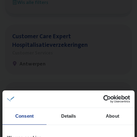
Wis alle filters
Antwerpen
Cus­to­mer Care Expert
Hospitalisatieverzekeringen
Customer Services
Antwerpen
Test Ana­lyst
IT, Change & Innovation
Antwerpen
Consent
Details
About