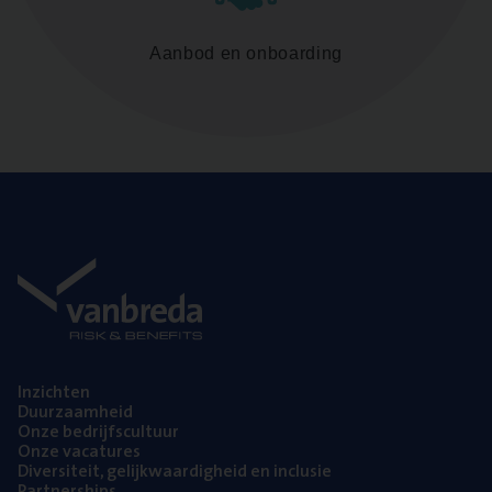
Aanbod en onboarding
Inzich­ten
Duur­zaam­heid
Onze bedrijfs­cul­tuur
Onze vaca­tu­res
Diver­si­teit, gelijk­waar­dig­heid en inclusie
Part­ner­ships