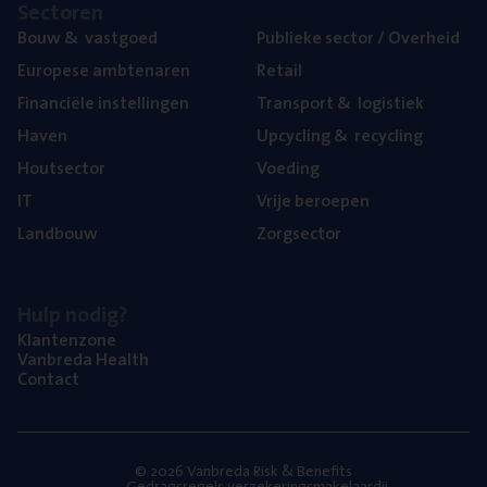
Sec­to­ren
Bouw
&
vastgoed
Publie­ke sec­tor / Overheid
Euro­pe­se ambtenaren
Retail
Finan­ci­ë­le instellingen
Trans­port
&
logistiek
Haven
Upcy­cling
&
recycling
Hout­sec­tor
Voe­ding
IT
Vrije beroe­pen
Land­bouw
Zorg­sec­tor
Hulp nodig?
Klan­ten­zo­ne
Van­b­re­da Health
Con­tact
© 2026 Vanbreda Risk & Benefits
Gedragsregels verzekeringsmakelaardij