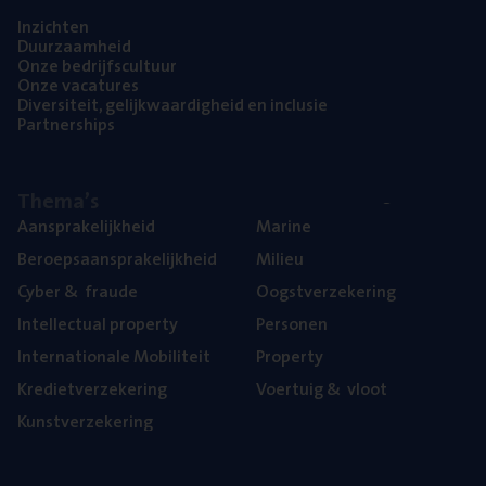
Inzich­ten
Duur­zaam­heid
Onze bedrijfs­cul­tuur
Onze vaca­tu­res
Diver­si­teit, gelijk­waar­dig­heid en inclusie
Part­ner­ships
The­ma’s
Aan­spra­ke­lijk­heid
Mari­ne
Beroeps­aan­spra­ke­lijk­heid
Mili­eu
Cyber
&
fraude
Oogst­ver­ze­ke­ring
Intel­lec­tu­al property
Per­so­nen
Inter­na­ti­o­na­le Mobiliteit
Pro­per­ty
Kre­diet­ver­ze­ke­ring
Voer­tuig
&
vloot
Kunst­ver­ze­ke­ring