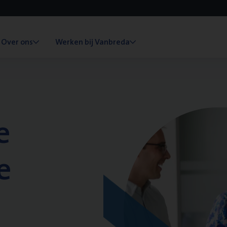
Over ons
Werken bij Vanbreda
e
e