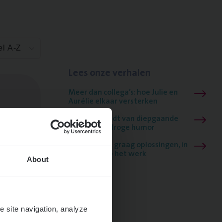
el A-Z
Lees onze verhalen
Meer dan collega’s: hoe Julie en
Aurélie elkaar versterken
Mathias houdt van diepgaande
dossiers én droge humor
Thalia zoekt graag oplossingen, in
games én op het werk
About
e site navigation, analyze