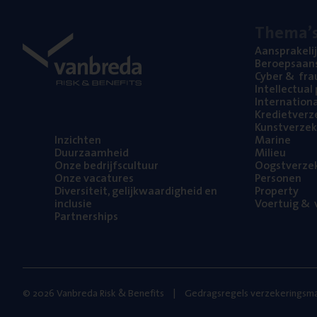
The­ma’
Aan­spra­ke­li
Beroeps­aan­s
Cyber
&
fra
Intel­lec­tu­a
Inter­na­ti­o­
Kre­diet­ver­z
Kunst­ver­ze­k
Inzich­ten
Mari­ne
Duur­zaam­heid
Mili­eu
Onze bedrijfs­cul­tuur
Oogst­ver­ze­
Onze vaca­tu­res
Per­so­nen
Diver­si­teit, gelijk­waar­dig­heid en
Pro­per­ty
inclusie
Voer­tuig
&
v
Part­ner­ships
© 2026 Vanbreda Risk & Benefits
Gedragsregels verzekeringsma