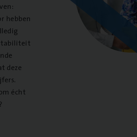
oven:
oor hebben
lledig
tabiliteit
ende
at deze
fers.
 om écht
?