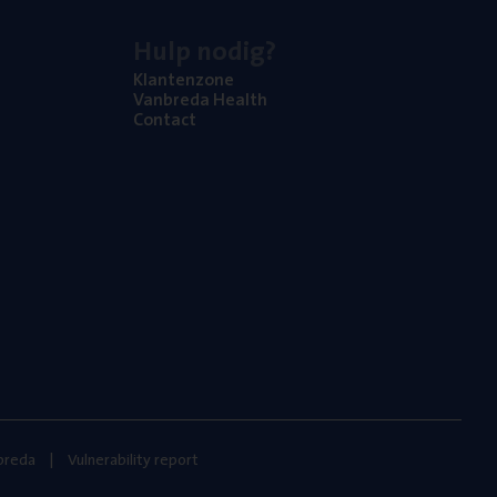
Hulp nodig?
Klan­ten­zo­ne
Van­b­re­da Health
Con­tact
nbreda
Vulnerability report