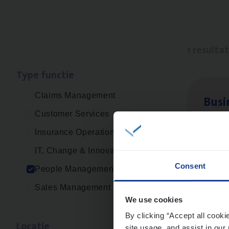
1 resulta
Type func­tie
Claims Management
Busi
Customer Services
Peop
Insurance Operations
An
IT, Change & Innovation
Consent
People Management
Sales Management
We use cookies
By clicking “Accept all cooki
Loca­tie
site usage, and assist in our 