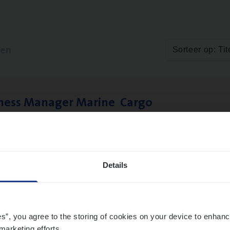
ten
Sorteer op: Tit
­ness Mana­ger Mari­ne Cargo
le Management, Sales Management
twerpen
Details
es”, you agree to the storing of cookies on your device to enhanc
marketing efforts.