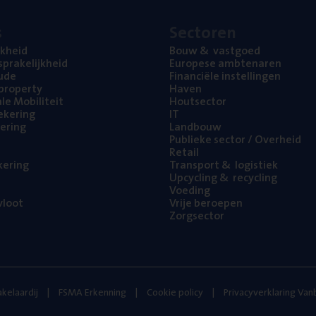
s
Sec­to­ren
jk­heid
Bouw
&
vastgoed
pra­ke­lijk­heid
Euro­pe­se ambtenaren
ude
Finan­ci­ë­le instellingen
l property
Haven
na­le Mobiliteit
Hout­sec­tor
e­ke­ring
IT
e­ring
Land­bouw
Publie­ke sec­tor / Overheid
Retail
ke­ring
Trans­port
&
logistiek
Upcy­cling
&
recycling
Voe­ding
loot
Vrije beroe­pen
Zorg­sec­tor
kelaardij
FSMA Erkenning
Cookie policy
Privacyverklaring Va