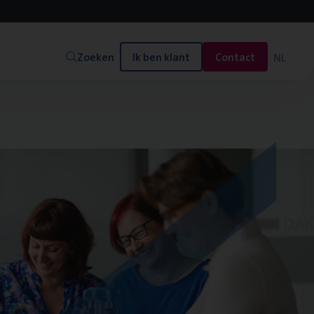
Zoeken
Ik ben klant
Contact
NL