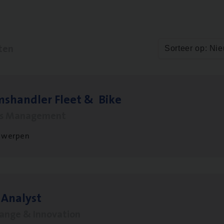
ten
Sorteer op: Ni
ms­hand­ler Fleet
&
Bike
ms Management
twerpen
 Ana­lyst
hange & Innovation