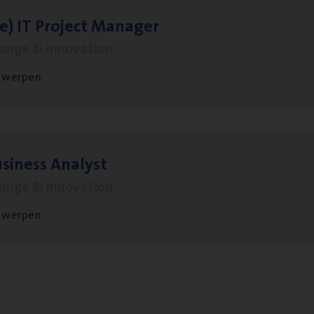
le)
IT
Pro­ject Manager
hange & Innovation
twerpen
si­ness Analyst
hange & Innovation
twerpen