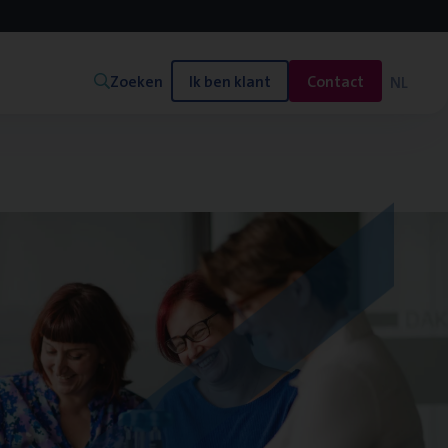
Zoeken
Ik ben klant
Contact
NL