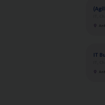
(Agi­
IT, C
An
IT
Bu
IT, C
An