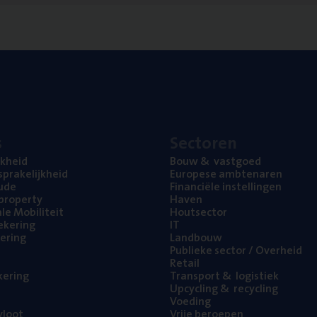
s
Sec­to­ren
jk­heid
Bouw
&
vastgoed
pra­ke­lijk­heid
Euro­pe­se ambtenaren
ude
Finan­ci­ë­le instellingen
l property
Haven
na­le Mobiliteit
Hout­sec­tor
e­ke­ring
IT
e­ring
Land­bouw
Publie­ke sec­tor / Overheid
Retail
ke­ring
Trans­port
&
logistiek
Upcy­cling
&
recycling
Voe­ding
loot
Vrije beroe­pen