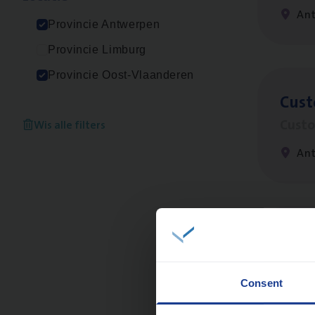
An
Provincie Antwerpen
Provincie Limburg
Provincie Oost-Vlaanderen
Cus­
Custo
Wis alle filters
An
Scha
Clai
Consent
An