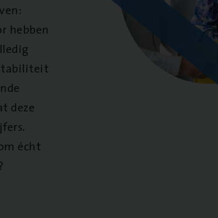
oven:
oor hebben
lledig
tabiliteit
ende
at deze
fers.
 om écht
?