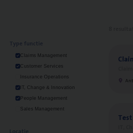
8 resulta
Type func­tie
Claims Management
Clai
Customer Services
Clai
Insurance Operations
An
IT, Change & Innovation
People Management
Sales Management
Test
IT, C
Loca­tie