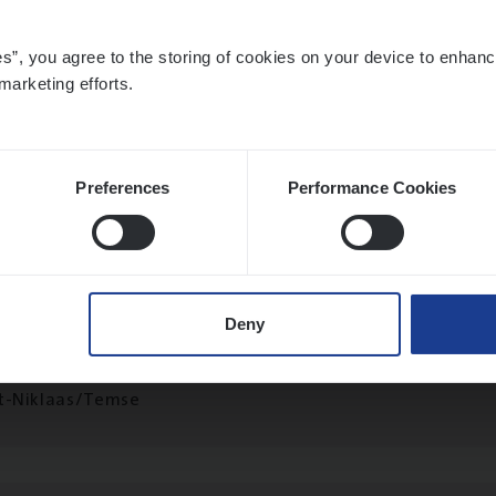
es”, you agree to the storing of cookies on your device to enhanc
marketing efforts.
­ness Mana­ger Mari­ne Cargo
le Management, Sales Management
twerpen
Preferences
Performance Cookies
­de­be­heer­der verzekeringen
Deny
ms Management
t-Niklaas/Temse