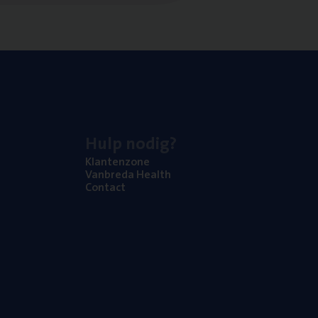
Hulp nodig?
Klan­ten­zo­ne
Van­b­re­da Health
Con­tact