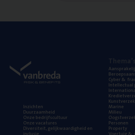
The­ma’
Aan­spra­ke­li
Beroeps­aan­s
Cyber
&
fra
Intel­lec­tu­a
Inter­na­ti­o­
Kre­diet­ver­z
Kunst­ver­ze­k
Inzich­ten
Mari­ne
Duur­zaam­heid
Mili­eu
Onze bedrijfs­cul­tuur
Oogst­ver­ze­
Onze vaca­tu­res
Per­so­nen
Diver­si­teit, gelijk­waar­dig­heid en
Pro­per­ty
inclusie
Voer­tuig
&
v