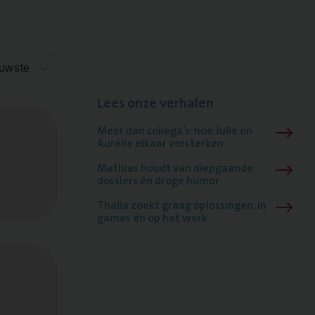
euwste
Lees onze verhalen
Meer dan collega’s: hoe Julie en
Aurélie elkaar versterken
Mathias houdt van diepgaande
dossiers én droge humor
Thalia zoekt graag oplossingen, in
games én op het werk