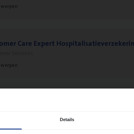
twerpen
to­mer Care Expert Hospitalisatieverzekeri
mer Services
twerpen
­de Expert Fleet
ms Management
Details
twerpen