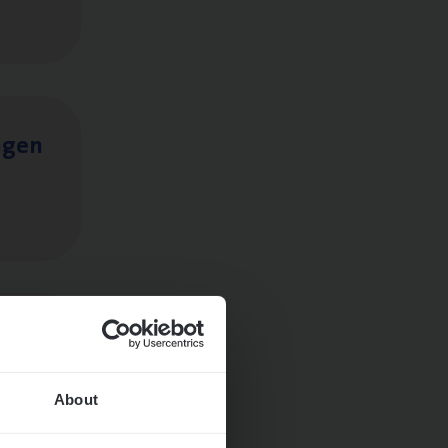
ngen
About