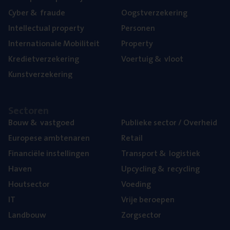
Cyber
&
fraude
Oogst­ver­ze­ke­ring
Intel­lec­tu­al property
Per­so­nen
Inter­na­ti­o­na­le Mobiliteit
Pro­per­ty
Kre­diet­ver­ze­ke­ring
Voer­tuig
&
vloot
Kunst­ver­ze­ke­ring
Sec­to­ren
Bouw
&
vastgoed
Publie­ke sec­tor / Overheid
Euro­pe­se ambtenaren
Retail
Finan­ci­ë­le instellingen
Trans­port
&
logistiek
Haven
Upcy­cling
&
recycling
Hout­sec­tor
Voe­ding
IT
Vrije beroe­pen
Land­bouw
Zorg­sec­tor