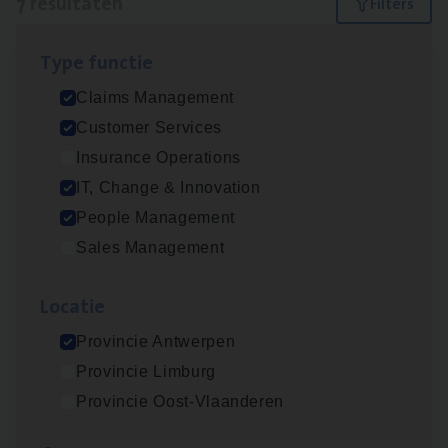
7 resultaten
Filters
Type func­tie
(Agi­le)
IT
Pro­ject Manager
Claims Management
IT, Change & Innovation
Customer Services
Antwerpen
Insurance Operations
IT, Change & Innovation
People Management
Busi­ness Mana­ger Mari­ne Cargo
Sales Management
People Management, Sales Management
Loca­tie
Antwerpen
Provincie Antwerpen
Provincie Limburg
Claims­hand­ler Fleet
&
Bike
Provincie Oost-Vlaanderen
Claims Management