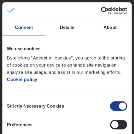
Scha­de Expert Fleet
Claims Management
Antwerpen
Consent
Details
About
We use cookies
Test Ana­lyst
By clicking “Accept all cookies”, you agree to the storing
IT, Change & Innovation
of cookies on your device to enhance site navigation,
Antwerpen
analyze site usage, and assist in our marketing efforts.
Cookie policy
Lees onze verhalen
Consent
Strictly Necessary Cookies
Selection
Meer dan collega’s: hoe Julie en Aurélie elkaar
versterken
Preferences
Mathias houdt van diepgaande dossiers én droge