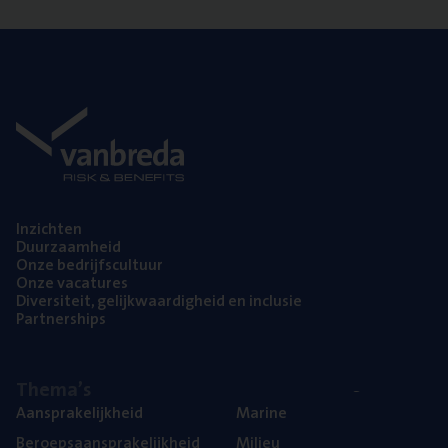
Inzich­ten
Duur­zaam­heid
Onze bedrijfs­cul­tuur
Onze vaca­tu­res
Diver­si­teit, gelijk­waar­dig­heid en inclusie
Part­ner­ships
The­ma’s
Aan­spra­ke­lijk­heid
Mari­ne
Beroeps­aan­spra­ke­lijk­heid
Mili­eu