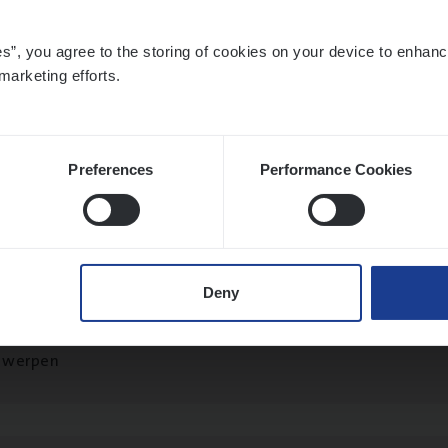
es”, you agree to the storing of cookies on your device to enhanc
marketing efforts.
­ran­ce Bro­ker
KMO
s Management
twerpen
Preferences
Performance Cookies
ran­ce Bro­ker Trans­port
&
Logistiek
Deny
s Management
twerpen