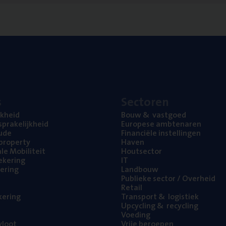
s
Sec­to­ren
jk­heid
Bouw
&
vastgoed
pra­ke­lijk­heid
Euro­pe­se ambtenaren
ude
Finan­ci­ë­le instellingen
l property
Haven
na­le Mobiliteit
Hout­sec­tor
e­ke­ring
IT
e­ring
Land­bouw
Publie­ke sec­tor / Overheid
Retail
ke­ring
Trans­port
&
logistiek
Upcy­cling
&
recycling
Voe­ding
loot
Vrije beroe­pen