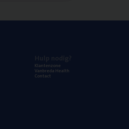
Hulp nodig?
Klan­ten­zo­ne
Van­b­re­da Health
Con­tact