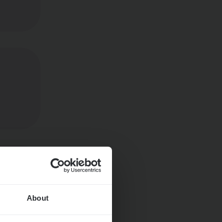
ngen
About