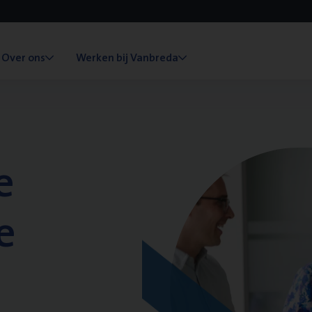
Over ons
Werken bij Vanbreda
e
e