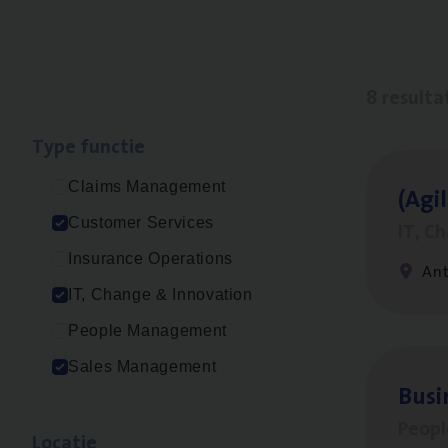
8 resulta
Type func­tie
Claims Management
(Agi­
Customer Services
IT, C
Insurance Operations
An
IT, Change & Innovation
People Management
Sales Management
Busi
Peop
Loca­tie