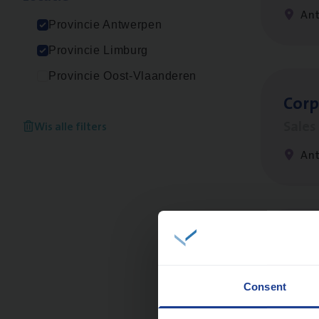
An
Provincie Antwerpen
Provincie Limburg
Provincie Oost-Vlaanderen
Cor­p
Sale
Wis alle filters
An
Cus­
Custo
Consent
An