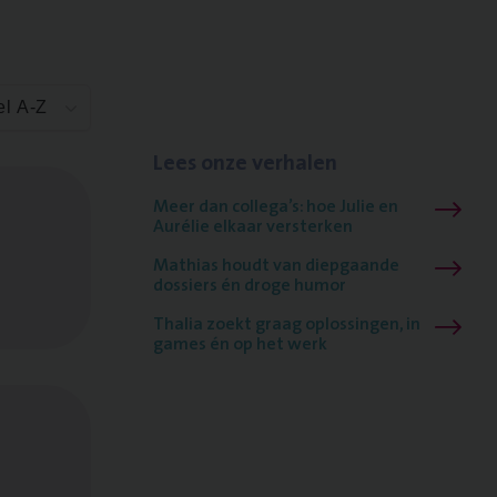
el A-Z
Lees onze verhalen
Meer dan collega’s: hoe Julie en
Aurélie elkaar versterken
Mathias houdt van diepgaande
dossiers én droge humor
Thalia zoekt graag oplossingen, in
games én op het werk