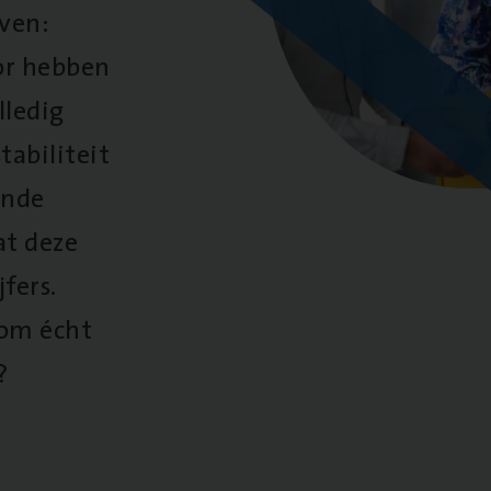
oven:
oor hebben
lledig
tabiliteit
ende
at deze
fers.
 om écht
?