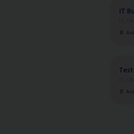
IT
Bu
IT, C
An
Test
IT, C
An