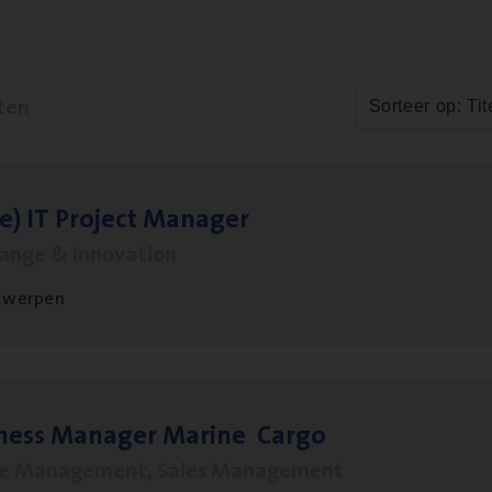
ten
Sorteer op: Tit
le)
IT
Pro­ject Manager
hange & Innovation
twerpen
­ness Mana­ger Mari­ne Cargo
le Management, Sales Management