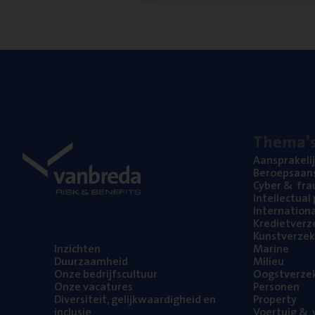
The­ma’
Aan­spra­ke­li
Beroeps­aan­s
Cyber
&
fra
Intel­lec­tu­a
Inter­na­ti­o­
Kre­diet­ver­z
Kunst­ver­ze­k
Inzich­ten
Mari­ne
Duur­zaam­heid
Mili­eu
Onze bedrijfs­cul­tuur
Oogst­ver­ze­
Onze vaca­tu­res
Per­so­nen
Diver­si­teit, gelijk­waar­dig­heid en
Pro­per­ty
inclusie
Voer­tuig
&
v