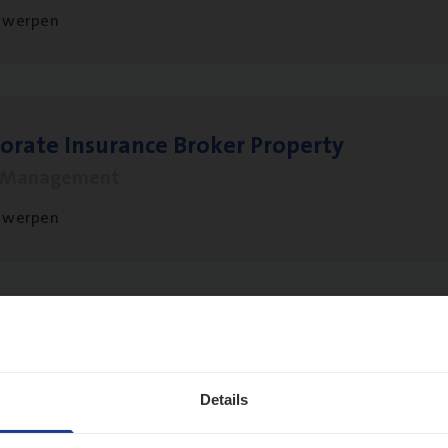
twerpen
o­ra­te Insu­ran­ce Bro­ker Property
s Management
twerpen
to­mer Care Expert Hospitalisatieverzekeri
mer Services
Details
twerpen