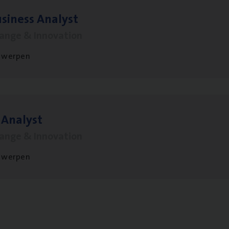
si­ness Analyst
hange & Innovation
twerpen
 Ana­lyst
hange & Innovation
twerpen