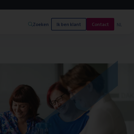
Zoeken
Ik ben klant
Contact
NL