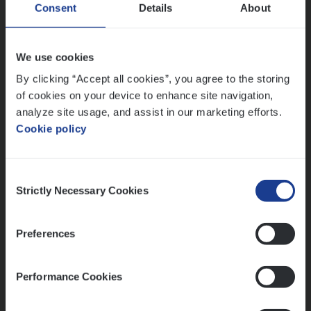
(Agi­le)
IT
Pro­ject Manager
Consent
Details
About
IT, Change & Innovation
Antwerpen
We use cookies
By clicking “Accept all cookies”, you agree to the storing
of cookies on your device to enhance site navigation,
analyze site usage, and assist in our marketing efforts.
Lees onze verhalen
Cookie policy
Meer dan collega’s: hoe Julie en Aurélie elkaar
versterken
Consent
Mathias houdt van diepgaande dossiers én droge
Strictly Necessary Cookies
Selection
humor
Thalia zoekt graag oplossingen, in games én op het
Preferences
werk
Performance Cookies
Ons sollicitatieproces