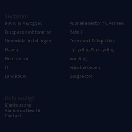
Sec­to­ren
Bouw
&
vastgoed
Publie­ke sec­tor / Overheid
Euro­pe­se ambtenaren
Retail
Finan­ci­ë­le instellingen
Trans­port
&
logistiek
Haven
Upcy­cling
&
recycling
Hout­sec­tor
Voe­ding
IT
Vrije beroe­pen
Land­bouw
Zorg­sec­tor
Hulp nodig?
Klan­ten­zo­ne
Van­b­re­da Health
Con­tact