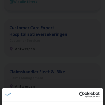
Wis alle filters
Antwerpen
Cus­to­mer Care Expert
Hospitalisatieverzekeringen
Customer Services
Antwerpen
Claims­hand­ler Fleet
&
Bike
Claims Management
Antwerpen