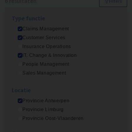
6 resultaten
Filters
Type func­tie
Test Ana­lyst
Claims Management
IT, Change & Innovation
Customer Services
Antwerpen
Insurance Operations
IT, Change & Innovation
People Management
Scha­de Expert Fleet
Sales Management
Claims Management
Loca­tie
Antwerpen
Provincie Antwerpen
Provincie Limburg
IT
Busi­ness Analyst
Provincie Oost-Vlaanderen
IT, Change & Innovation