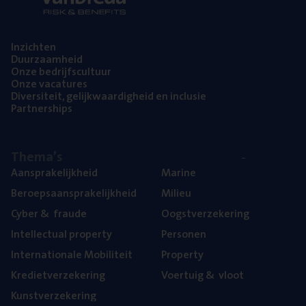
Inzich­ten
Duur­zaam­heid
Onze bedrijfs­cul­tuur
Onze vaca­tu­res
Diver­si­teit, gelijk­waar­dig­heid en inclusie
Part­ner­ships
The­ma’s
Aan­spra­ke­lijk­heid
Mari­ne
Beroeps­aan­spra­ke­lijk­heid
Mili­eu
Cyber
&
fraude
Oogst­ver­ze­ke­ring
Intel­lec­tu­al property
Per­so­nen
Inter­na­ti­o­na­le Mobiliteit
Pro­per­ty
Kre­diet­ver­ze­ke­ring
Voer­tuig
&
vloot
Kunst­ver­ze­ke­ring