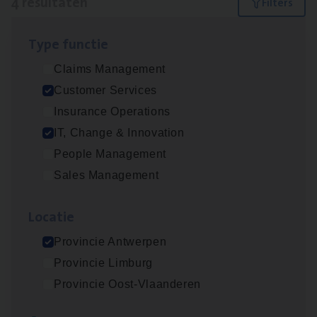
4 resultaten
Filters
Type func­tie
IT
Busi­ness Analyst
Claims Management
IT, Change & Innovation
Customer Services
Antwerpen
Insurance Operations
IT, Change & Innovation
People Management
(Agi­le)
IT
Pro­ject Manager
Sales Management
IT, Change & Innovation
Loca­tie
Antwerpen
Provincie Antwerpen
Provincie Limburg
Cus­to­mer Care Expert
Provincie Oost-Vlaanderen
Hospitalisatieverzekeringen