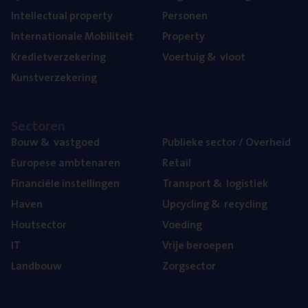
Intel­lec­tu­al property
Per­so­nen
Inter­na­ti­o­na­le Mobiliteit
Pro­per­ty
Kre­diet­ver­ze­ke­ring
Voer­tuig
&
vloot
Kunst­ver­ze­ke­ring
Sec­to­ren
Bouw
&
vastgoed
Publie­ke sec­tor / Overheid
Euro­pe­se ambtenaren
Retail
Finan­ci­ë­le instellingen
Trans­port
&
logistiek
Haven
Upcy­cling
&
recycling
Hout­sec­tor
Voe­ding
IT
Vrije beroe­pen
Land­bouw
Zorg­sec­tor