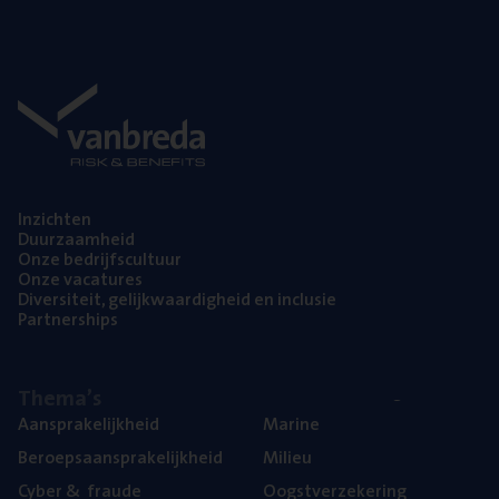
Inzich­ten
Duur­zaam­heid
Onze bedrijfs­cul­tuur
Onze vaca­tu­res
Diver­si­teit, gelijk­waar­dig­heid en inclusie
Part­ner­ships
The­ma’s
Aan­spra­ke­lijk­heid
Mari­ne
Beroeps­aan­spra­ke­lijk­heid
Mili­eu
Cyber
&
fraude
Oogst­ver­ze­ke­ring