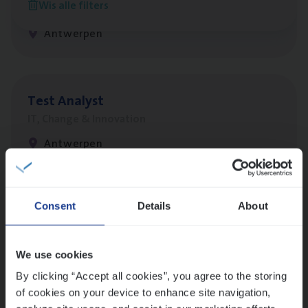
Wis alle filters
Customer Services
Antwerpen
Test Ana­lyst
IT, Change & Innovation
Antwerpen
Lees onze verhalen
Consent
Details
About
Meer dan collega’s: hoe Julie en Aurélie elkaar
versterken
We use cookies
Mathias houdt van diepgaande dossiers én droge
By clicking “Accept all cookies”, you agree to the storing
humor
of cookies on your device to enhance site navigation,