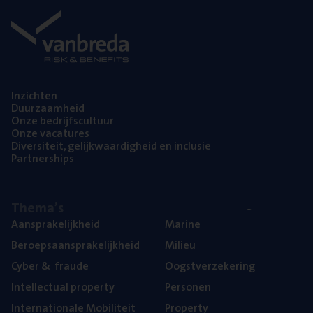
Inzich­ten
Duur­zaam­heid
Onze bedrijfs­cul­tuur
Onze vaca­tu­res
Diver­si­teit, gelijk­waar­dig­heid en inclusie
Part­ner­ships
The­ma’s
Aan­spra­ke­lijk­heid
Mari­ne
Beroeps­aan­spra­ke­lijk­heid
Mili­eu
Cyber
&
fraude
Oogst­ver­ze­ke­ring
Intel­lec­tu­al property
Per­so­nen
Inter­na­ti­o­na­le Mobiliteit
Pro­per­ty