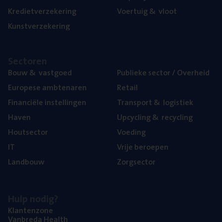
Kre­diet­ver­ze­ke­ring
Voer­tuig
&
vloot
Kunst­ver­ze­ke­ring
Sec­to­ren
Bouw
&
vastgoed
Publie­ke sec­tor / Overheid
Euro­pe­se ambtenaren
Retail
Finan­ci­ë­le instellingen
Trans­port
&
logistiek
Haven
Upcy­cling
&
recycling
Hout­sec­tor
Voe­ding
IT
Vrije beroe­pen
Land­bouw
Zorg­sec­tor
Hulp nodig?
Klan­ten­zo­ne
Van­b­re­da Health