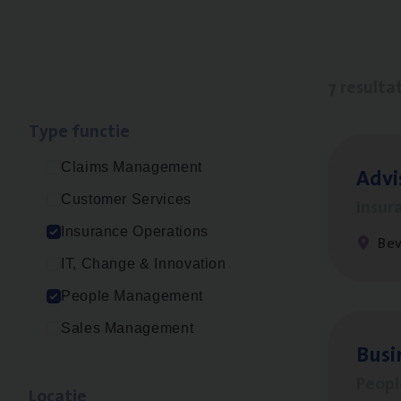
7 resulta
Type func­tie
Claims Management
Advi
Customer Services
Insur
Insurance Operations
Be
IT, Change & Innovation
People Management
Sales Management
Busi
Peop
Loca­tie