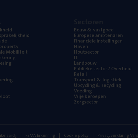
s
Sec­to­ren
jk­heid
Bouw
&
vastgoed
pra­ke­lijk­heid
Euro­pe­se ambtenaren
ude
Finan­ci­ë­le instellingen
l property
Haven
na­le Mobiliteit
Hout­sec­tor
e­ke­ring
IT
e­ring
Land­bouw
Publie­ke sec­tor / Overheid
Retail
ke­ring
Trans­port
&
logistiek
Upcy­cling
&
recycling
Voe­ding
loot
Vrije beroe­pen
Zorg­sec­tor
kelaardij
FSMA Erkenning
Cookie policy
Privacyverklaring Va