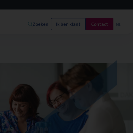
Zoeken
Ik ben klant
Contact
NL