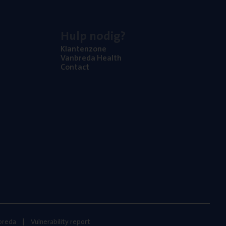
Hulp nodig?
Klan­ten­zo­ne
Van­b­re­da Health
Con­tact
nbreda
Vulnerability report