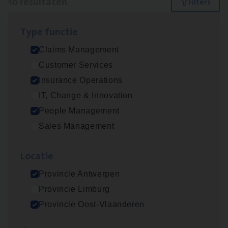
10 resultaten
Filters
Type func­tie
Dos­sier­be­heer­der ver­ze­ke­rin­gen — Soci­al
Claims Management
Pro­fit en Public
Customer Services
Insurance Operations
Insurance Operations
Antwerpen
IT, Change & Innovation
People Management
Sales Management
Claims­hand­ler Fleet
&
Bike
Claims Management
Loca­tie
Antwerpen
Provincie Antwerpen
Provincie Limburg
Provincie Oost-Vlaanderen
Advisor/​Configuratie ana­lyst Part­ner in