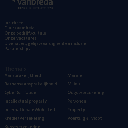
Inzich­ten
Duur­zaam­heid
Onze bedrijfs­cul­tuur
Onze vaca­tu­res
Diver­si­teit, gelijk­waar­dig­heid en inclusie
Part­ner­ships
The­ma’s
Aan­spra­ke­lijk­heid
Mari­ne
Beroeps­aan­spra­ke­lijk­heid
Mili­eu
Cyber
&
fraude
Oogst­ver­ze­ke­ring
Intel­lec­tu­al property
Per­so­nen
Inter­na­ti­o­na­le Mobiliteit
Pro­per­ty
Kre­diet­ver­ze­ke­ring
Voer­tuig
&
vloot
Kunst­ver­ze­ke­ring