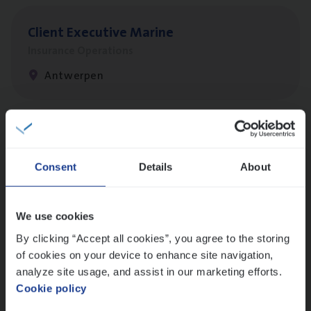
Client Exe­cu­ti­ve Marine
Insurance Operations
Antwerpen
Dos­sier­be­heer­der Pro­per­ty verzekeringen
Insurance Operations
Consent
Details
About
Antwerpen en Hasselt
We use cookies
By clicking “Accept all cookies”, you agree to the storing
Dos­sier­be­heer­der Onder­ne­min­gen Van­b­
of cookies on your device to enhance site navigation,
re­da Huys­mans — Mechelen
analyze site usage, and assist in our marketing efforts.
Cookie policy
Insurance Operations