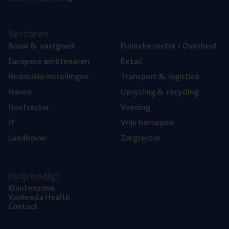
Sec­to­ren
Bouw
&
vastgoed
Publie­ke sec­tor / Overheid
Euro­pe­se ambtenaren
Retail
Finan­ci­ë­le instellingen
Trans­port
&
logistiek
Haven
Upcy­cling
&
recycling
Hout­sec­tor
Voe­ding
IT
Vrije beroe­pen
Land­bouw
Zorg­sec­tor
Hulp nodig?
Klan­ten­zo­ne
Van­b­re­da Health
Con­tact