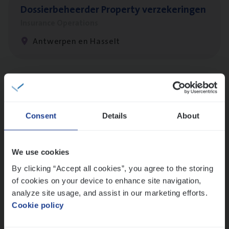
Dos­sier­be­heer­der Pro­per­ty verzekeringen
Insurance Operations
Antwerpen en Hasselt
Dos­sier­be­heer­der Onder­ne­min­gen Van­b­
re­da Huys­mans — Mechelen
Consent
Details
About
Insurance Operations
Mechelen
We use cookies
By clicking “Accept all cookies”, you agree to the storing
of cookies on your device to enhance site navigation,
Dos­sier­be­heer­der Gewaar­borgd Inkomen
analyze site usage, and assist in our marketing efforts.
Insurance Operations
Cookie policy
Antwerpen