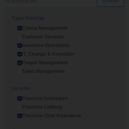
13 resultaten
Filters
Type func­tie
Test Ana­lyst
Claims Management
IT, Change & Innovation
Customer Services
Antwerpen
Insurance Operations
IT, Change & Innovation
People Management
Scha­de­be­heer­der verzekeringen
Sales Management
Claims Management
Loca­tie
Sint-Niklaas/Temse
Provincie Antwerpen
Provincie Limburg
Scha­de Expert Fleet
Provincie Oost-Vlaanderen
Claims Management