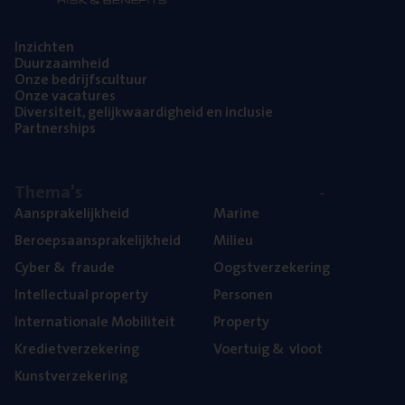
Inzich­ten
Duur­zaam­heid
Onze bedrijfs­cul­tuur
Onze vaca­tu­res
Diver­si­teit, gelijk­waar­dig­heid en inclusie
Part­ner­ships
The­ma’s
Aan­spra­ke­lijk­heid
Mari­ne
Beroeps­aan­spra­ke­lijk­heid
Mili­eu
Cyber
&
fraude
Oogst­ver­ze­ke­ring
Intel­lec­tu­al property
Per­so­nen
Inter­na­ti­o­na­le Mobiliteit
Pro­per­ty
Kre­diet­ver­ze­ke­ring
Voer­tuig
&
vloot
Kunst­ver­ze­ke­ring