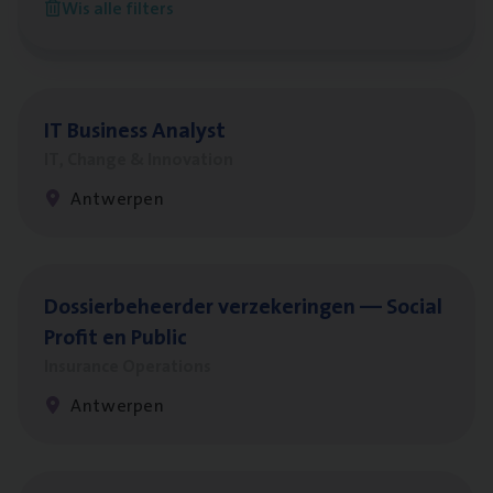
Wis alle filters
Antwerpen
IT
Busi­ness Analyst
IT, Change & Innovation
Antwerpen
Dos­sier­be­heer­der ver­ze­ke­rin­gen — Soci­al
Pro­fit en Public
Insurance Operations
Antwerpen