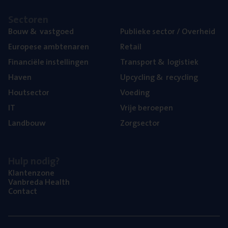
Sec­to­ren
Bouw
&
vastgoed
Publie­ke sec­tor / Overheid
Euro­pe­se ambtenaren
Retail
Finan­ci­ë­le instellingen
Trans­port
&
logistiek
Haven
Upcy­cling
&
recycling
Hout­sec­tor
Voe­ding
IT
Vrije beroe­pen
Land­bouw
Zorg­sec­tor
Hulp nodig?
Klan­ten­zo­ne
Van­b­re­da Health
Con­tact