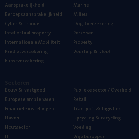
Aan­spra­ke­lijk­heid
Mari­ne
Beroeps­aan­spra­ke­lijk­heid
Mili­eu
Cyber
&
fraude
Oogst­ver­ze­ke­ring
Intel­lec­tu­al property
Per­so­nen
Inter­na­ti­o­na­le Mobiliteit
Pro­per­ty
Kre­diet­ver­ze­ke­ring
Voer­tuig
&
vloot
Kunst­ver­ze­ke­ring
Sec­to­ren
Bouw
&
vastgoed
Publie­ke sec­tor / Overheid
Euro­pe­se ambtenaren
Retail
Finan­ci­ë­le instellingen
Trans­port
&
logistiek
Haven
Upcy­cling
&
recycling
Hout­sec­tor
Voe­ding
IT
Vrije beroe­pen