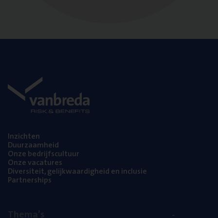
Inzich­ten
Duur­zaam­heid
Onze bedrijfs­cul­tuur
Onze vaca­tu­res
Diver­si­teit, gelijk­waar­dig­heid en inclusie
Part­ner­ships
The­ma’s