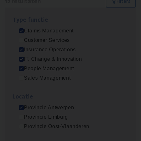
12 resultaten
Filters
Type func­tie
Dos­sier­be­heer­der Onder­ne­min­gen Van­b­
Claims Management
re­da Huys­mans — Mechelen
Customer Services
Insurance Operations
Insurance Operations
Mechelen
IT, Change & Innovation
People Management
Sales Management
(Agi­le)
IT
Pro­ject Manager
IT, Change & Innovation
Loca­tie
Antwerpen
Provincie Antwerpen
Provincie Limburg
Provincie Oost-Vlaanderen
Dos­sier­be­heer­der Gewaar­borgd Inkomen