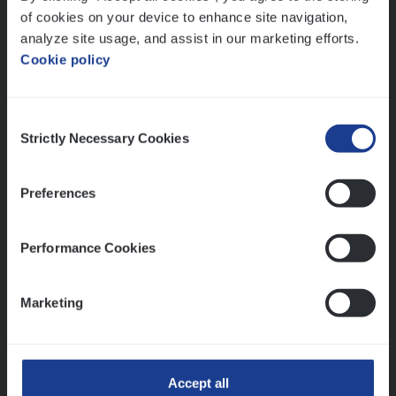
of cookies on your device to enhance site navigation,
Mathias houdt van diepgaande dossiers én droge
analyze site usage, and assist in our marketing efforts.
humor
Cookie policy
Thalia zoekt graag oplossingen, in games én op het
werk
Consent
Strictly Necessary Cookies
Selection
Ons sollicitatieproces
Preferences
Performance Cookies
Marketing
Accept all
Kennismaking met HR