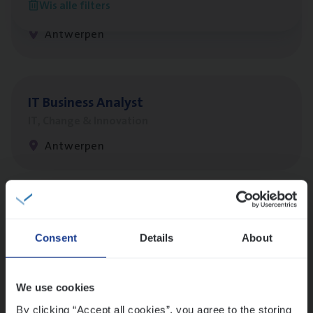
Wis alle filters
Insurance Operations
Antwerpen
IT
Busi­ness Analyst
IT, Change & Innovation
Antwerpen
Vorige
Volgende
Consent
Details
About
Lees onze verhalen
We use cookies
Meer dan collega’s: hoe Julie en Aurélie elkaar
versterken
By clicking “Accept all cookies”, you agree to the storing