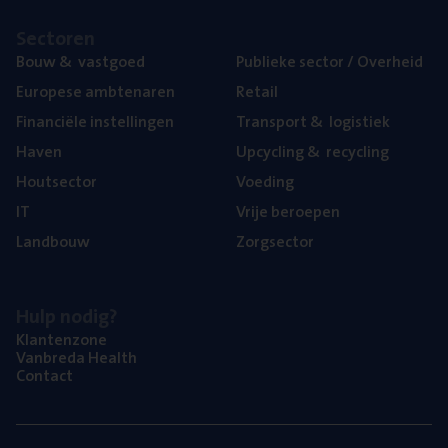
Sec­to­ren
Bouw
&
vastgoed
Publie­ke sec­tor / Overheid
Euro­pe­se ambtenaren
Retail
Finan­ci­ë­le instellingen
Trans­port
&
logistiek
Haven
Upcy­cling
&
recycling
Hout­sec­tor
Voe­ding
IT
Vrije beroe­pen
Land­bouw
Zorg­sec­tor
Hulp nodig?
Klan­ten­zo­ne
Van­b­re­da Health
Con­tact