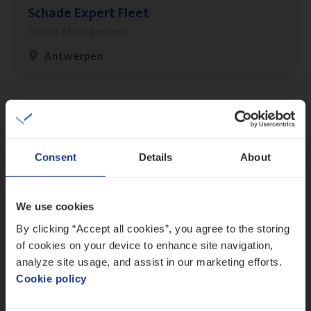
Scha­de Expert Fleet
Claims Management
Antwerpen
Claims­hand­ler Fleet
&
Bike
Claims Management
Consent
Details
About
Antwerpen
We use cookies
By clicking “Accept all cookies”, you agree to the storing
Advisor/​Configuratie ana­lyst Part­ner in
of cookies on your device to enhance site navigation,
Benefits
analyze site usage, and assist in our marketing efforts.
Insurance Operations
Cookie policy
Beveren