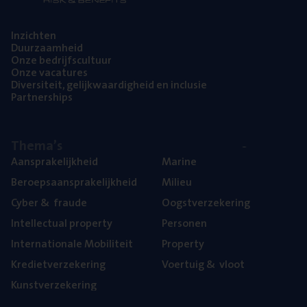
Inzich­ten
Duur­zaam­heid
Onze bedrijfs­cul­tuur
Onze vaca­tu­res
Diver­si­teit, gelijk­waar­dig­heid en inclusie
Part­ner­ships
The­ma’s
Aan­spra­ke­lijk­heid
Mari­ne
Beroeps­aan­spra­ke­lijk­heid
Mili­eu
Cyber
&
fraude
Oogst­ver­ze­ke­ring
Intel­lec­tu­al property
Per­so­nen
Inter­na­ti­o­na­le Mobiliteit
Pro­per­ty
Kre­diet­ver­ze­ke­ring
Voer­tuig
&
vloot
Kunst­ver­ze­ke­ring