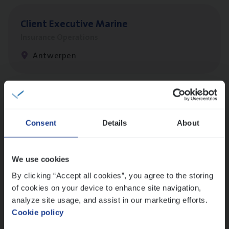
Client Exe­cu­ti­ve Marine
Insurance Operations
Antwerpen
Dos­sier­be­heer­der Pro­per­ty verzekeringen
Insurance Operations
Consent
Details
About
Antwerpen en Hasselt
We use cookies
By clicking “Accept all cookies”, you agree to the storing
Dos­sier­be­heer­der Onder­ne­min­gen Van­b­
of cookies on your device to enhance site navigation,
re­da Huys­mans — Mechelen
analyze site usage, and assist in our marketing efforts.
Cookie policy
Insurance Operations