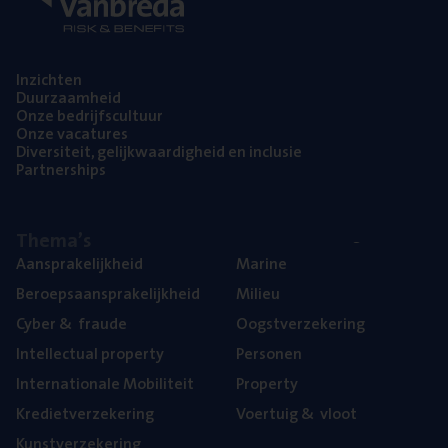
Inzich­ten
Duur­zaam­heid
Onze bedrijfs­cul­tuur
Onze vaca­tu­res
Diver­si­teit, gelijk­waar­dig­heid en inclusie
Part­ner­ships
The­ma’s
Aan­spra­ke­lijk­heid
Mari­ne
Beroeps­aan­spra­ke­lijk­heid
Mili­eu
Cyber
&
fraude
Oogst­ver­ze­ke­ring
Intel­lec­tu­al property
Per­so­nen
Inter­na­ti­o­na­le Mobiliteit
Pro­per­ty
Kre­diet­ver­ze­ke­ring
Voer­tuig
&
vloot
Kunst­ver­ze­ke­ring