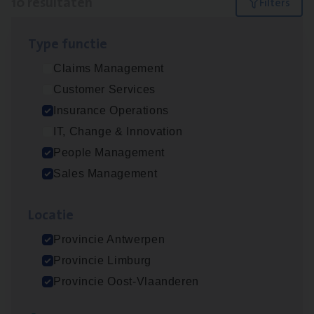
10 resultaten
Filters
Type func­tie
Dos­sier­be­heer­der ver­ze­ke­rin­gen — Soci­al
Claims Management
Pro­fit en Public
Customer Services
Insurance Operations
Insurance Operations
Antwerpen
IT, Change & Innovation
People Management
Sales Management
Advisor/​Configuratie ana­lyst Part­ner in
Benefits
Loca­tie
Insurance Operations
Provincie Antwerpen
Beveren
Provincie Limburg
Provincie Oost-Vlaanderen