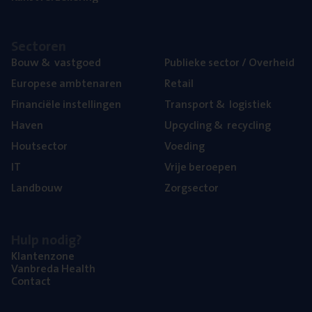
Sec­to­ren
Bouw
&
vastgoed
Publie­ke sec­tor / Overheid
Euro­pe­se ambtenaren
Retail
Finan­ci­ë­le instellingen
Trans­port
&
logistiek
Haven
Upcy­cling
&
recycling
Hout­sec­tor
Voe­ding
IT
Vrije beroe­pen
Land­bouw
Zorg­sec­tor
Hulp nodig?
Klan­ten­zo­ne
Van­b­re­da Health
Con­tact