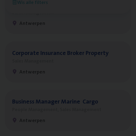
Wis alle filters
Insu­ran­ce Bro­ker
KMO
Sales Management
Antwerpen
Cor­po­ra­te Insu­ran­ce Bro­ker Property
Sales Management
Antwerpen
Busi­ness Mana­ger Mari­ne Cargo
People Management, Sales Management
Antwerpen