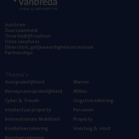
Inzich­ten
Duur­zaam­heid
Onze bedrijfs­cul­tuur
Onze vaca­tu­res
Diver­si­teit, gelijk­waar­dig­heid en inclusie
Part­ner­ships
The­ma’s
Aan­spra­ke­lijk­heid
Mari­ne
Beroeps­aan­spra­ke­lijk­heid
Mili­eu
Cyber
&
fraude
Oogst­ver­ze­ke­ring
Intel­lec­tu­al property
Per­so­nen
Inter­na­ti­o­na­le Mobiliteit
Pro­per­ty
Kre­diet­ver­ze­ke­ring
Voer­tuig
&
vloot
Kunst­ver­ze­ke­ring