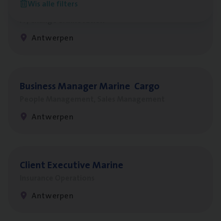
Wis alle filters
Test Ana­lyst
IT, Change & Innovation
Antwerpen
Busi­ness Mana­ger Mari­ne Cargo
People Management, Sales Management
Antwerpen
Client Exe­cu­ti­ve Marine
Insurance Operations
Antwerpen