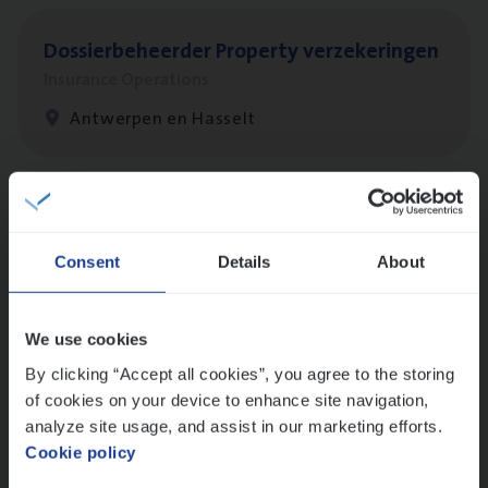
Dos­sier­be­heer­der Pro­per­ty verzekeringen
Insurance Operations
Antwerpen en Hasselt
Dos­sier­be­heer­der Onder­ne­min­gen Van­b­
re­da Huys­mans — Mechelen
Consent
Details
About
Insurance Operations
Mechelen
We use cookies
By clicking “Accept all cookies”, you agree to the storing
of cookies on your device to enhance site navigation,
(Agi­le)
IT
Pro­ject Manager
analyze site usage, and assist in our marketing efforts.
Cookie policy
IT, Change & Innovation