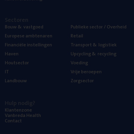
Sec­to­ren
Bouw
&
vastgoed
Publie­ke sec­tor / Overheid
Euro­pe­se ambtenaren
Retail
Finan­ci­ë­le instellingen
Trans­port
&
logistiek
Haven
Upcy­cling
&
recycling
Hout­sec­tor
Voe­ding
IT
Vrije beroe­pen
Land­bouw
Zorg­sec­tor
Hulp nodig?
Klan­ten­zo­ne
Van­b­re­da Health
Con­tact