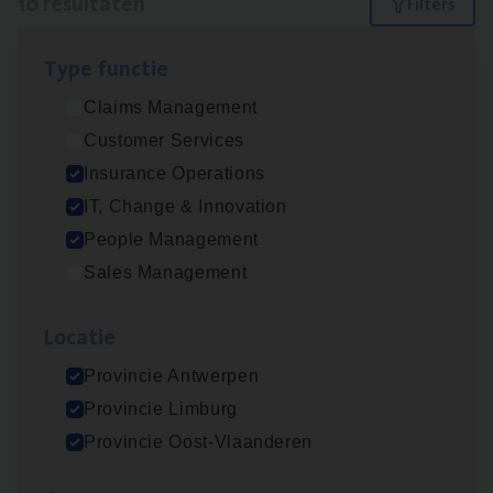
10 resultaten
Filters
Type func­tie
Dos­sier­be­heer­der ver­ze­ke­rin­gen — Soci­al
Claims Management
Pro­fit en Public
Customer Services
Insurance Operations
Insurance Operations
Antwerpen
IT, Change & Innovation
People Management
Sales Management
Advisor/​Configuratie ana­lyst Part­ner in
Benefits
Loca­tie
Insurance Operations
Provincie Antwerpen
Beveren
Provincie Limburg
Provincie Oost-Vlaanderen