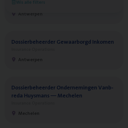
Wis alle filters
Insurance Operations
Antwerpen
Dos­sier­be­heer­der Gewaar­borgd Inkomen
Insurance Operations
Antwerpen
Dos­sier­be­heer­der Onder­ne­min­gen Van­b­
re­da Huys­mans — Mechelen
Insurance Operations
Mechelen