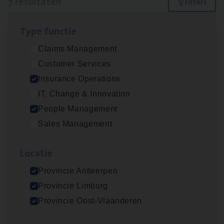
7 resultaten
Filters
Type func­tie
Advisor/​Configuratie ana­lyst Part­ner in
Claims Management
Benefits
Customer Services
Insurance Operations
Insurance Operations
Beveren
IT, Change & Innovation
People Management
Sales Management
Busi­ness Mana­ger Mari­ne Cargo
People Management, Sales Management
Loca­tie
Antwerpen
Provincie Antwerpen
Provincie Limburg
Provincie Oost-Vlaanderen
Client Exe­cu­ti­ve Marine