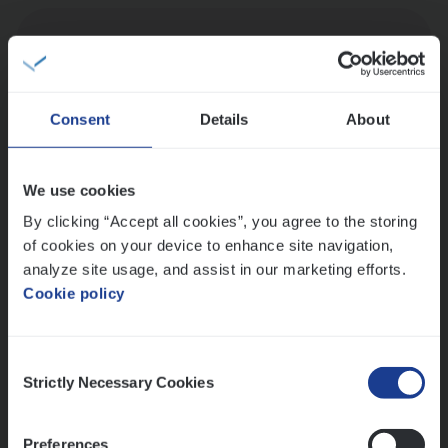
Dos­sier­be­heer­der Pro­per­ty verzekeringen
Insurance Operations
Antwerpen en Hasselt
Consent
Details
About
We use cookies
Dos­sier­be­heer­der ver­ze­ke­rin­gen — Soci­al
By clicking “Accept all cookies”, you agree to the storing
Pro­fit en Public
of cookies on your device to enhance site navigation,
Insurance Operations
analyze site usage, and assist in our marketing efforts.
Antwerpen
Cookie policy
Consent
Strictly Necessary Cookies
Lees onze verhalen
Selection
Meer dan collega’s: hoe Julie en Aurélie elkaar
Preferences