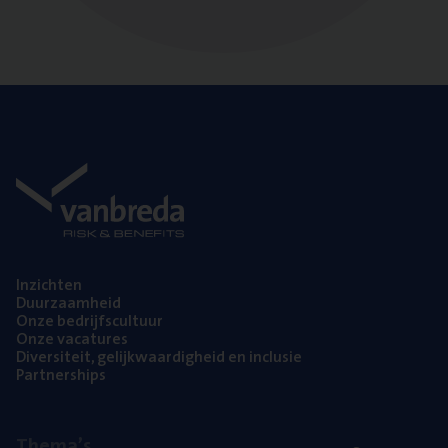
Inzich­ten
Duur­zaam­heid
Onze bedrijfs­cul­tuur
Onze vaca­tu­res
Diver­si­teit, gelijk­waar­dig­heid en inclusie
Part­ner­ships
The­ma’s