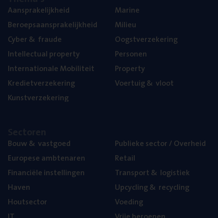
Aan­spra­ke­lijk­heid
Mari­ne
Beroeps­aan­spra­ke­lijk­heid
Mili­eu
Cyber
&
fraude
Oogst­ver­ze­ke­ring
Intel­lec­tu­al property
Per­so­nen
Inter­na­ti­o­na­le Mobiliteit
Pro­per­ty
Kre­diet­ver­ze­ke­ring
Voer­tuig
&
vloot
Kunst­ver­ze­ke­ring
Sec­to­ren
Bouw
&
vastgoed
Publie­ke sec­tor / Overheid
Euro­pe­se ambtenaren
Retail
Finan­ci­ë­le instellingen
Trans­port
&
logistiek
Haven
Upcy­cling
&
recycling
Hout­sec­tor
Voe­ding
IT
Vrije beroe­pen