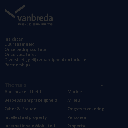
Inzich­ten
Duur­zaam­heid
Onze bedrijfs­cul­tuur
Onze vaca­tu­res
Diver­si­teit, gelijk­waar­dig­heid en inclusie
Part­ner­ships
The­ma’s
Aan­spra­ke­lijk­heid
Mari­ne
Beroeps­aan­spra­ke­lijk­heid
Mili­eu
Cyber
&
fraude
Oogst­ver­ze­ke­ring
Intel­lec­tu­al property
Per­so­nen
Inter­na­ti­o­na­le Mobiliteit
Pro­per­ty