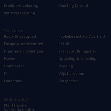
Kre­diet­ver­ze­ke­ring
Voer­tuig
&
vloot
Kunst­ver­ze­ke­ring
Sec­to­ren
Bouw
&
vastgoed
Publie­ke sec­tor / Overheid
Euro­pe­se ambtenaren
Retail
Finan­ci­ë­le instellingen
Trans­port
&
logistiek
Haven
Upcy­cling
&
recycling
Hout­sec­tor
Voe­ding
IT
Vrije beroe­pen
Land­bouw
Zorg­sec­tor
Hulp nodig?
Klan­ten­zo­ne
Van­b­re­da Health