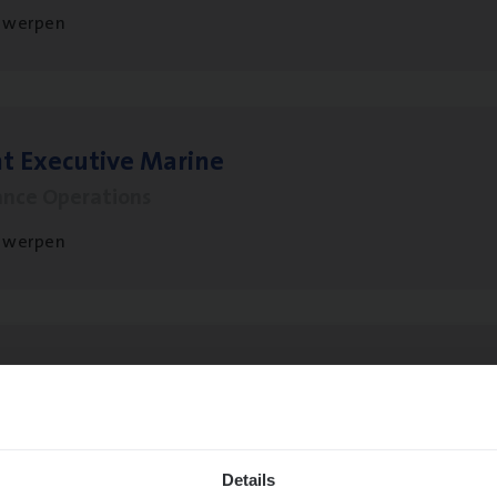
twerpen
t Exe­cu­ti­ve Marine
ance Operations
twerpen
sier­be­heer­der Gewaar­borgd Inkomen
ance Operations
twerpen
Details