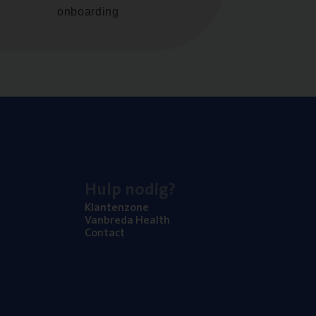
onboarding
Hulp nodig?
Klan­ten­zo­ne
Van­b­re­da Health
Con­tact