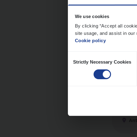
We use cookies
Dos­s
By clicking “Accept all cooki
site usage, and assist in our 
man
Cookie policy
Insur
Consent
Me
Strictly Necessary Cookies
Selection
Dos­s
Insur
Ant