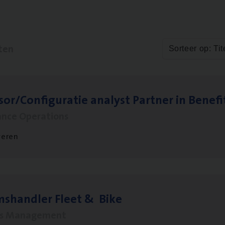
ten
Sorteer op: Tit
sor/​Configuratie ana­lyst Part­ner in Benefi
ance Operations
veren
ms­hand­ler Fleet
&
Bike
ms Management