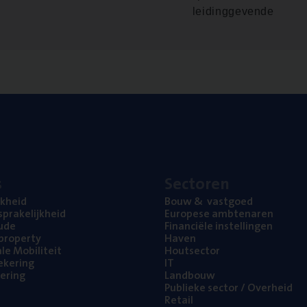
leidinggevende
s
Sec­to­ren
jk­heid
Bouw
&
vastgoed
pra­ke­lijk­heid
Euro­pe­se ambtenaren
ude
Finan­ci­ë­le instellingen
l property
Haven
na­le Mobiliteit
Hout­sec­tor
e­ke­ring
IT
e­ring
Land­bouw
Publie­ke sec­tor / Overheid
Retail