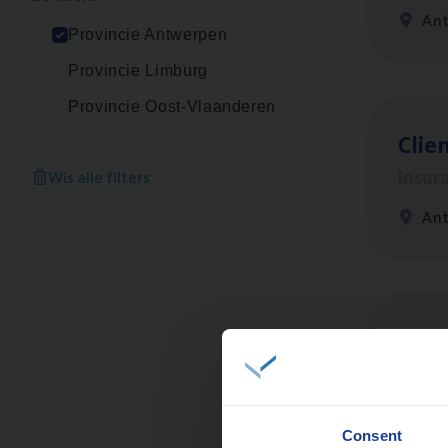
An
Provincie Antwerpen
Provincie Limburg
Provincie Oost-Vlaanderen
Clien
Insur
Wis alle filters
An
Dos­
Insur
An
Consent