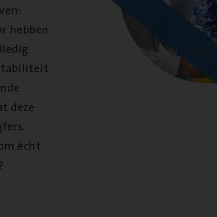
oven:
oor hebben
lledig
tabiliteit
ende
at deze
fers.
 om écht
?