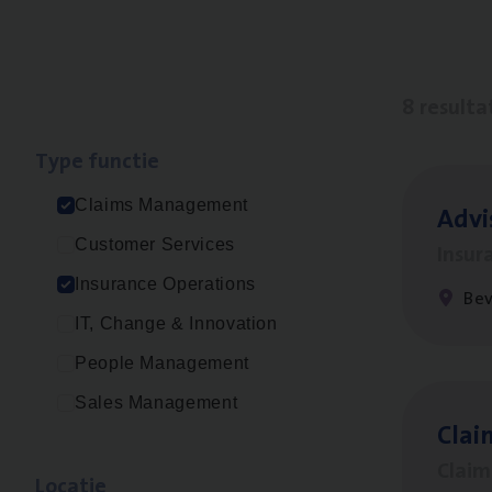
8 resulta
Type func­tie
Claims Management
Advi
Customer Services
Insur
Insurance Operations
Be
IT, Change & Innovation
People Management
Sales Management
Clai
Clai
Loca­tie