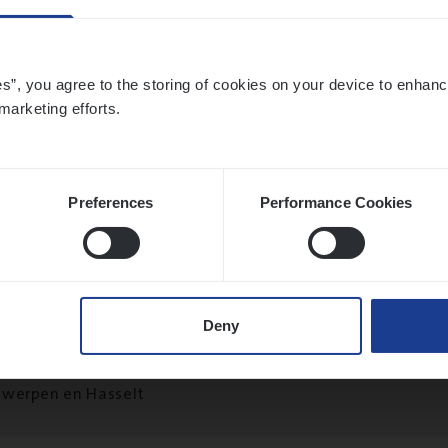
ier­be­heer­der Onder­ne­min­gen Van­b­re­da 
es”, you agree to the storing of cookies on your device to enhanc
marketing efforts.
s — Mechelen
ance Operations
chelen
Preferences
Performance Cookies
ier­be­heer­der Pro­per­ty verzekeringen
Deny
ance Operations
werpen en Hasselt