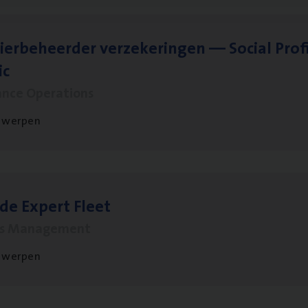
ier­be­heer­der ver­ze­ke­rin­gen — Soci­al Pro­f
ic
ance Operations
twerpen
­de Expert Fleet
ms Management
twerpen