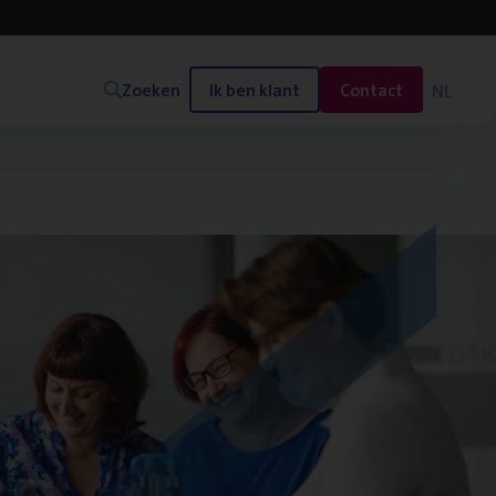
Zoeken
Ik ben klant
Contact
NL