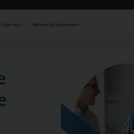
Over ons
Werken bij Vanbreda
e
e