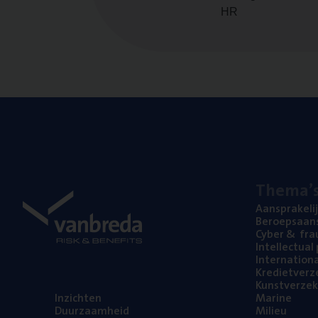
HR
The­ma’
Aan­spra­ke­li
Beroeps­aan­s
Cyber
&
fra
Intel­lec­tu­a
Inter­na­ti­o­
Kre­diet­ver­z
Kunst­ver­ze­k
Inzich­ten
Mari­ne
Duur­zaam­heid
Mili­eu