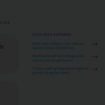
el A-Z
Lees onze verhalen
Meer dan collega’s: hoe Julie en
ts
Aurélie elkaar versterken
Mathias houdt van diepgaande
dossiers én droge humor
Thalia zoekt graag oplossingen, in
games én op het werk