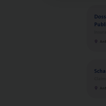
Dos­s
Publ
Insur
An
Scha
Clai
An