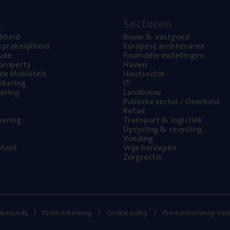
s
Sec­to­ren
jk­heid
Bouw
&
vastgoed
pra­ke­lijk­heid
Euro­pe­se ambtenaren
ude
Finan­ci­ë­le instellingen
l property
Haven
na­le Mobiliteit
Hout­sec­tor
e­ke­ring
IT
e­ring
Land­bouw
Publie­ke sec­tor / Overheid
Retail
ke­ring
Trans­port
&
logistiek
Upcy­cling
&
recycling
Voe­ding
loot
Vrije beroe­pen
Zorg­sec­tor
kelaardij
FSMA Erkenning
Cookie policy
Privacyverklaring Va