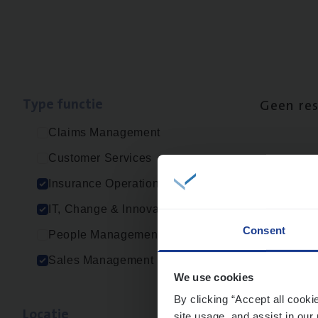
Type func­tie
Geen re
Claims Management
Customer Services
Insurance Operations
IT, Change & Innovation
Consent
People Management
Sales Management
We use cookies
By clicking “Accept all cooki
Loca­tie
site usage, and assist in our 