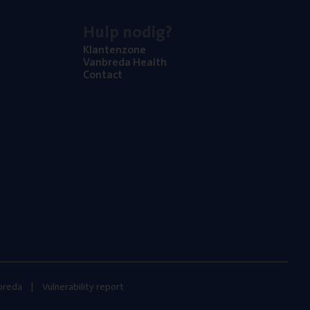
Hulp nodig?
Klan­ten­zo­ne
Van­b­re­da Health
Con­tact
nbreda
Vulnerability report