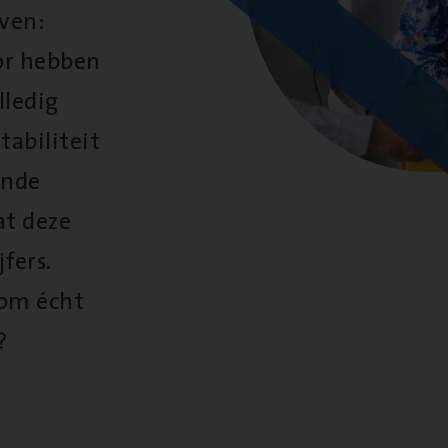
oven:
oor hebben
lledig
tabiliteit
ende
at deze
fers.
 om écht
?