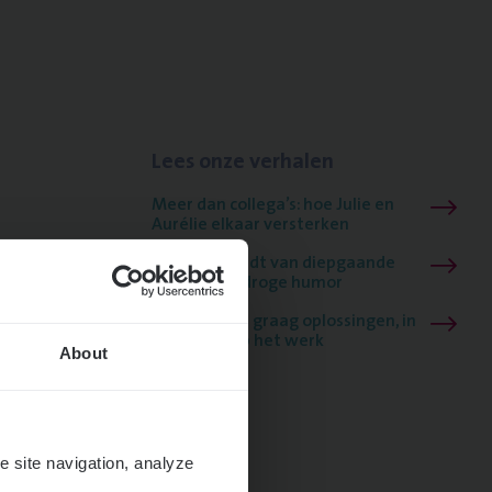
Lees onze verhalen
Meer dan collega’s: hoe Julie en
Aurélie elkaar versterken
Mathias houdt van diepgaande
dossiers én droge humor
Thalia zoekt graag oplossingen, in
games én op het werk
About
e site navigation, analyze