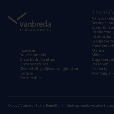
The­ma’
Aan­spra­ke­li
Beroeps­aan­s
Cyber
&
fra
Intel­lec­tu­a
Inter­na­ti­o­
Kre­diet­ver­z
Kunst­ver­ze­k
Inzich­ten
Mari­ne
Duur­zaam­heid
Mili­eu
Onze bedrijfs­cul­tuur
Oogst­ver­ze­
Onze vaca­tu­res
Per­so­nen
Diver­si­teit, gelijk­waar­dig­heid en
Pro­per­ty
inclusie
Voer­tuig
&
v
Part­ner­ships
© 2026 Vanbreda Risk & Benefits
Gedragsregels verzekeringsma