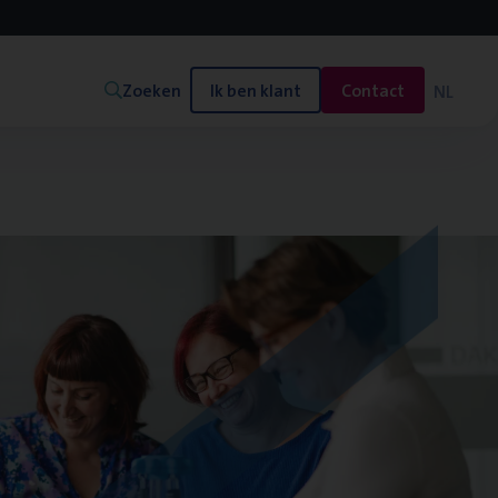
Zoeken
Ik ben klant
Contact
NL