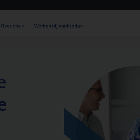
Over ons
Werken bij Vanbreda
e
e