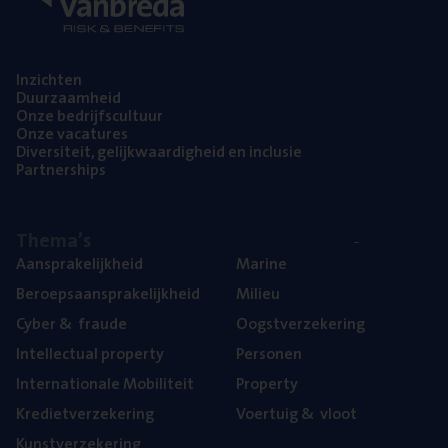
Inzich­ten
Duur­zaam­heid
Onze bedrijfs­cul­tuur
Onze vaca­tu­res
Diver­si­teit, gelijk­waar­dig­heid en inclusie
Part­ner­ships
The­ma’s
Aan­spra­ke­lijk­heid
Mari­ne
Beroeps­aan­spra­ke­lijk­heid
Mili­eu
Cyber
&
fraude
Oogst­ver­ze­ke­ring
Intel­lec­tu­al property
Per­so­nen
Inter­na­ti­o­na­le Mobiliteit
Pro­per­ty
Kre­diet­ver­ze­ke­ring
Voer­tuig
&
vloot
Kunst­ver­ze­ke­ring