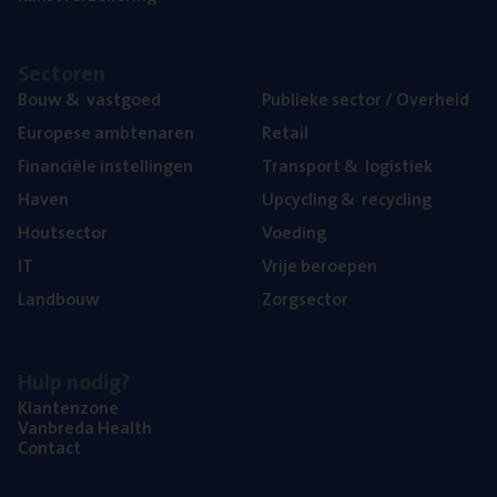
Sec­to­ren
Bouw
&
vastgoed
Publie­ke sec­tor / Overheid
Euro­pe­se ambtenaren
Retail
Finan­ci­ë­le instellingen
Trans­port
&
logistiek
Haven
Upcy­cling
&
recycling
Hout­sec­tor
Voe­ding
IT
Vrije beroe­pen
Land­bouw
Zorg­sec­tor
Hulp nodig?
Klan­ten­zo­ne
Van­b­re­da Health
Con­tact