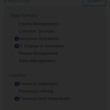
9 resultaten
Filters
Type func­tie
Test Ana­lyst
Claims Management
IT, Change & Innovation
Customer Services
Antwerpen
Insurance Operations
IT, Change & Innovation
People Management
IT
Busi­ness Analyst
Sales Management
IT, Change & Innovation
Loca­tie
Antwerpen
Provincie Antwerpen
Provincie Limburg
Dos­sier­be­heer­der ver­ze­ke­rin­gen — Soci­al
Provincie Oost-Vlaanderen
Pro­fit en Public