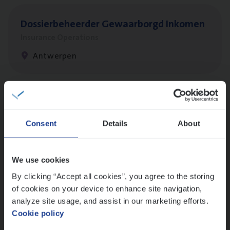
Dos­sier­be­heer­der Gewaar­borgd Inkomen
Insurance Operations
Antwerpen
Client Exe­cu­ti­ve Marine
Insurance Operations
Consent
Details
About
Antwerpen
We use cookies
By clicking “Accept all cookies”, you agree to the storing
Advisor/​Configuratie ana­lyst Part­ner in
of cookies on your device to enhance site navigation,
Benefits
analyze site usage, and assist in our marketing efforts.
Cookie policy
Insurance Operations