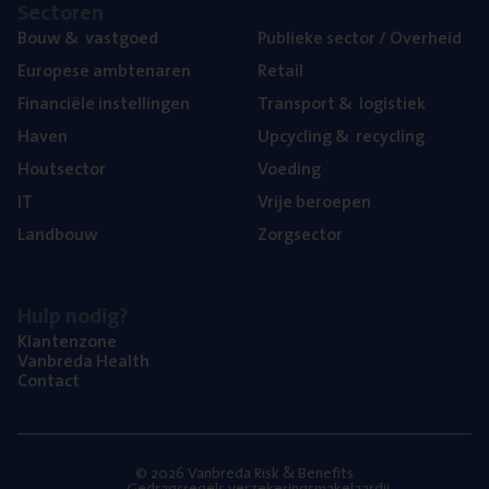
Sec­to­ren
Bouw
&
vastgoed
Publie­ke sec­tor / Overheid
Euro­pe­se ambtenaren
Retail
Finan­ci­ë­le instellingen
Trans­port
&
logistiek
Haven
Upcy­cling
&
recycling
Hout­sec­tor
Voe­ding
IT
Vrije beroe­pen
Land­bouw
Zorg­sec­tor
Hulp nodig?
Klan­ten­zo­ne
Van­b­re­da Health
Con­tact
© 2026 Vanbreda Risk & Benefits
Gedragsregels verzekeringsmakelaardij