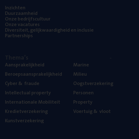
Inzich­ten
Duur­zaam­heid
Onze bedrijfs­cul­tuur
Onze vaca­tu­res
Diver­si­teit, gelijk­waar­dig­heid en inclusie
Part­ner­ships
The­ma’s
Aan­spra­ke­lijk­heid
Mari­ne
Beroeps­aan­spra­ke­lijk­heid
Mili­eu
Cyber
&
fraude
Oogst­ver­ze­ke­ring
Intel­lec­tu­al property
Per­so­nen
Inter­na­ti­o­na­le Mobiliteit
Pro­per­ty
Kre­diet­ver­ze­ke­ring
Voer­tuig
&
vloot
Kunst­ver­ze­ke­ring