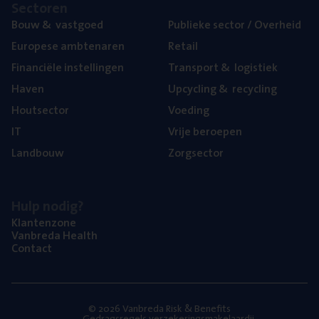
Sec­to­ren
Bouw
&
vastgoed
Publie­ke sec­tor / Overheid
Euro­pe­se ambtenaren
Retail
Finan­ci­ë­le instellingen
Trans­port
&
logistiek
Haven
Upcy­cling
&
recycling
Hout­sec­tor
Voe­ding
IT
Vrije beroe­pen
Land­bouw
Zorg­sec­tor
Hulp nodig?
Klan­ten­zo­ne
Van­b­re­da Health
Con­tact
© 2026 Vanbreda Risk & Benefits
Gedragsregels verzekeringsmakelaardij