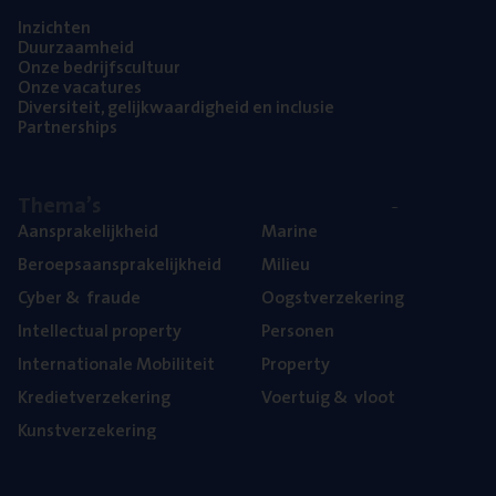
Inzich­ten
Duur­zaam­heid
Onze bedrijfs­cul­tuur
Onze vaca­tu­res
Diver­si­teit, gelijk­waar­dig­heid en inclusie
Part­ner­ships
The­ma’s
Aan­spra­ke­lijk­heid
Mari­ne
Beroeps­aan­spra­ke­lijk­heid
Mili­eu
Cyber
&
fraude
Oogst­ver­ze­ke­ring
Intel­lec­tu­al property
Per­so­nen
Inter­na­ti­o­na­le Mobiliteit
Pro­per­ty
Kre­diet­ver­ze­ke­ring
Voer­tuig
&
vloot
Kunst­ver­ze­ke­ring