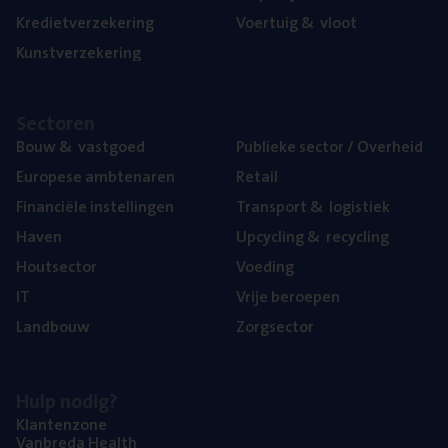
Kre­diet­ver­ze­ke­ring
Voer­tuig
&
vloot
Kunst­ver­ze­ke­ring
Sec­to­ren
Bouw
&
vastgoed
Publie­ke sec­tor / Overheid
Euro­pe­se ambtenaren
Retail
Finan­ci­ë­le instellingen
Trans­port
&
logistiek
Haven
Upcy­cling
&
recycling
Hout­sec­tor
Voe­ding
IT
Vrije beroe­pen
Land­bouw
Zorg­sec­tor
Hulp nodig?
Klan­ten­zo­ne
Van­b­re­da Health