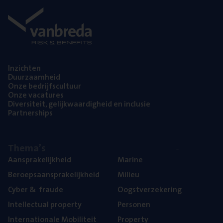
Inzich­ten
Duur­zaam­heid
Onze bedrijfs­cul­tuur
Onze vaca­tu­res
Diver­si­teit, gelijk­waar­dig­heid en inclusie
Part­ner­ships
The­ma’s
Aan­spra­ke­lijk­heid
Mari­ne
Beroeps­aan­spra­ke­lijk­heid
Mili­eu
Cyber
&
fraude
Oogst­ver­ze­ke­ring
Intel­lec­tu­al property
Per­so­nen
Inter­na­ti­o­na­le Mobiliteit
Pro­per­ty