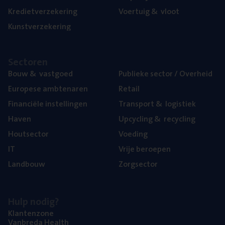
Kre­diet­ver­ze­ke­ring
Voer­tuig
&
vloot
Kunst­ver­ze­ke­ring
Sec­to­ren
Bouw
&
vastgoed
Publie­ke sec­tor / Overheid
Euro­pe­se ambtenaren
Retail
Finan­ci­ë­le instellingen
Trans­port
&
logistiek
Haven
Upcy­cling
&
recycling
Hout­sec­tor
Voe­ding
IT
Vrije beroe­pen
Land­bouw
Zorg­sec­tor
Hulp nodig?
Klan­ten­zo­ne
Van­b­re­da Health