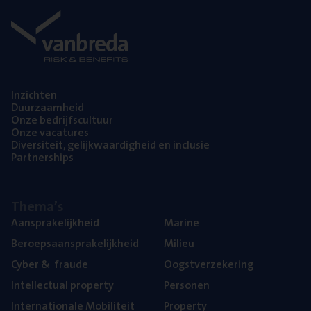
Inzich­ten
Duur­zaam­heid
Onze bedrijfs­cul­tuur
Onze vaca­tu­res
Diver­si­teit, gelijk­waar­dig­heid en inclusie
Part­ner­ships
The­ma’s
Aan­spra­ke­lijk­heid
Mari­ne
Beroeps­aan­spra­ke­lijk­heid
Mili­eu
Cyber
&
fraude
Oogst­ver­ze­ke­ring
Intel­lec­tu­al property
Per­so­nen
Inter­na­ti­o­na­le Mobiliteit
Pro­per­ty