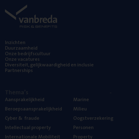
Inzich­ten
Duur­zaam­heid
Onze bedrijfs­cul­tuur
Onze vaca­tu­res
Diver­si­teit, gelijk­waar­dig­heid en inclusie
Part­ner­ships
The­ma’s
Aan­spra­ke­lijk­heid
Mari­ne
Beroeps­aan­spra­ke­lijk­heid
Mili­eu
Cyber
&
fraude
Oogst­ver­ze­ke­ring
Intel­lec­tu­al property
Per­so­nen
Inter­na­ti­o­na­le Mobiliteit
Pro­per­ty