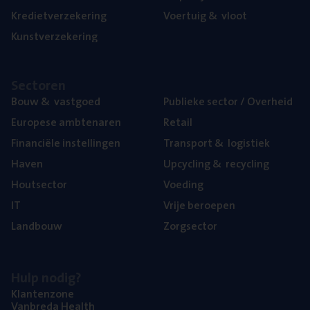
Kre­diet­ver­ze­ke­ring
Voer­tuig
&
vloot
Kunst­ver­ze­ke­ring
Sec­to­ren
Bouw
&
vastgoed
Publie­ke sec­tor / Overheid
Euro­pe­se ambtenaren
Retail
Finan­ci­ë­le instellingen
Trans­port
&
logistiek
Haven
Upcy­cling
&
recycling
Hout­sec­tor
Voe­ding
IT
Vrije beroe­pen
Land­bouw
Zorg­sec­tor
Hulp nodig?
Klan­ten­zo­ne
Van­b­re­da Health