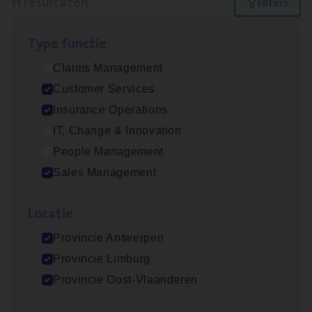
11 resultaten
Filters
Type func­tie
Dos­sier­be­heer­der ver­ze­ke­rin­gen — Soci­al
Claims Management
Pro­fit en Public
Customer Services
Insurance Operations
Insurance Operations
Antwerpen
IT, Change & Innovation
People Management
Sales Management
Advisor/​Configuratie ana­lyst Part­ner in
Benefits
Loca­tie
Insurance Operations
Provincie Antwerpen
Beveren
Provincie Limburg
Provincie Oost-Vlaanderen