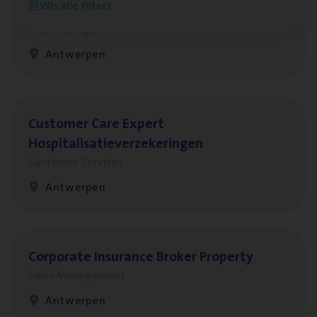
Wis alle filters
Insu­ran­ce Bro­ker
KMO
Sales Management
Antwerpen
Cus­to­mer Care Expert
Hospitalisatieverzekeringen
Customer Services
Antwerpen
Cor­po­ra­te Insu­ran­ce Bro­ker Property
Sales Management
Antwerpen