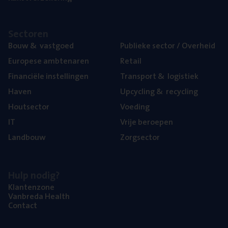
Sec­to­ren
Bouw
&
vastgoed
Publie­ke sec­tor / Overheid
Euro­pe­se ambtenaren
Retail
Finan­ci­ë­le instellingen
Trans­port
&
logistiek
Haven
Upcy­cling
&
recycling
Hout­sec­tor
Voe­ding
IT
Vrije beroe­pen
Land­bouw
Zorg­sec­tor
Hulp nodig?
Klan­ten­zo­ne
Van­b­re­da Health
Con­tact