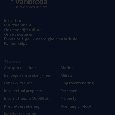
Inzich­ten
Duur­zaam­heid
Onze bedrijfs­cul­tuur
Onze vaca­tu­res
Diver­si­teit, gelijk­waar­dig­heid en inclusie
Part­ner­ships
The­ma’s
Aan­spra­ke­lijk­heid
Mari­ne
Beroeps­aan­spra­ke­lijk­heid
Mili­eu
Cyber
&
fraude
Oogst­ver­ze­ke­ring
Intel­lec­tu­al property
Per­so­nen
Inter­na­ti­o­na­le Mobiliteit
Pro­per­ty
Kre­diet­ver­ze­ke­ring
Voer­tuig
&
vloot
Kunst­ver­ze­ke­ring