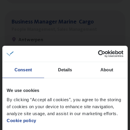
Busi­ness Mana­ger Mari­ne Cargo
People Management, Sales Management
Antwerpen
Client Exe­cu­ti­ve Marine
Consent
Details
About
Insurance Operations
Antwerpen
We use cookies
By clicking “Accept all cookies”, you agree to the storing
of cookies on your device to enhance site navigation,
Dos­sier­be­heer­der Pro­per­ty verzekeringen
analyze site usage, and assist in our marketing efforts.
Cookie policy
Insurance Operations