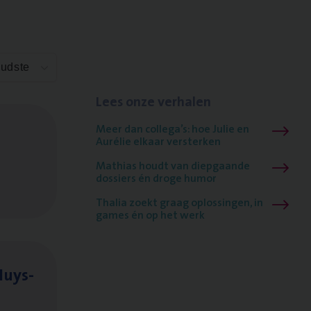
Oudste
Lees onze verhalen
Meer dan collega’s: hoe Julie en
Aurélie elkaar versterken
Mathias houdt van diepgaande
dossiers én droge humor
Thalia zoekt graag oplossingen, in
games én op het werk
Huys­