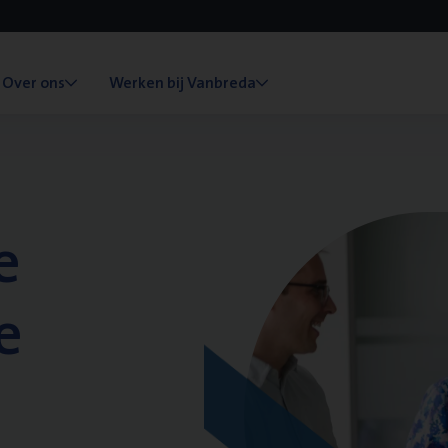
Over ons
Werken bij Vanbreda
e
e