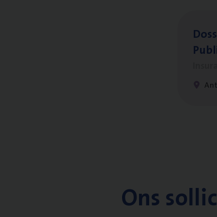
Dos­s
Publ
Insur
An
Ons solli