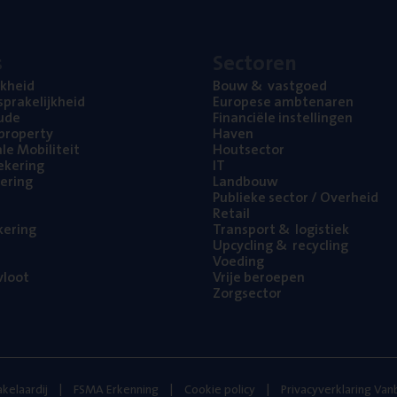
s
Sec­to­ren
jk­heid
Bouw
&
vastgoed
pra­ke­lijk­heid
Euro­pe­se ambtenaren
ude
Finan­ci­ë­le instellingen
l property
Haven
na­le Mobiliteit
Hout­sec­tor
e­ke­ring
IT
e­ring
Land­bouw
Publie­ke sec­tor / Overheid
Retail
ke­ring
Trans­port
&
logistiek
Upcy­cling
&
recycling
Voe­ding
loot
Vrije beroe­pen
Zorg­sec­tor
kelaardij
FSMA Erkenning
Cookie policy
Privacyverklaring Va