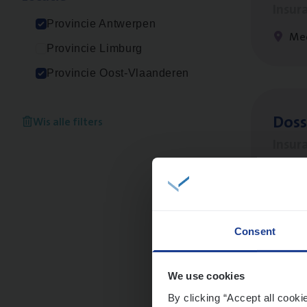
Insur
Provincie Antwerpen
Me
Provincie Limburg
Provincie Oost-Vlaanderen
Dos­s
Wis alle filters
Insur
Ant
Consent
Clien
Insur
We use cookies
By clicking “Accept all cooki
An