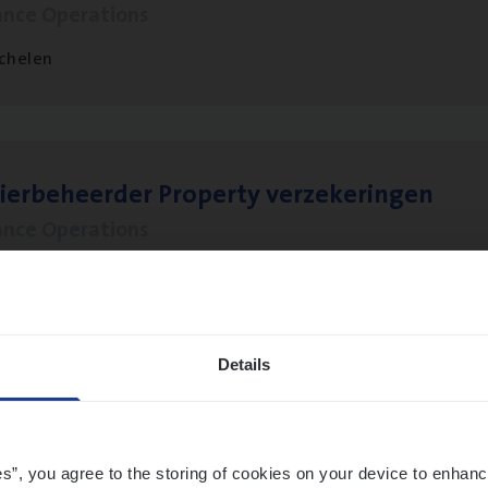
ance Operations
chelen
ier­be­heer­der Pro­per­ty verzekeringen
ance Operations
werpen en Hasselt
Details
t Exe­cu­ti­ve Marine
ance Operations
es”, you agree to the storing of cookies on your device to enhanc
twerpen