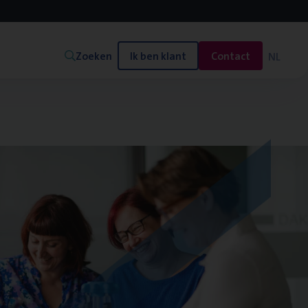
Zoeken
Ik ben klant
Contact
NL