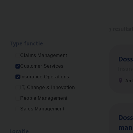
7 resulta
Type func­tie
Claims Management
Dos­
Customer Services
Insur
Insurance Operations
An
IT, Change & Innovation
People Management
Sales Management
Dos­s
man
Loca­tie