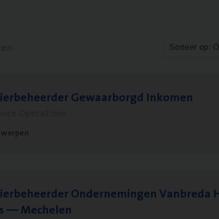
ten
Sorteer op: 
sier­be­heer­der Gewaar­borgd Inkomen
ance Operations
twerpen
ier­be­heer­der Onder­ne­min­gen Van­b­re­da 
s — Mechelen