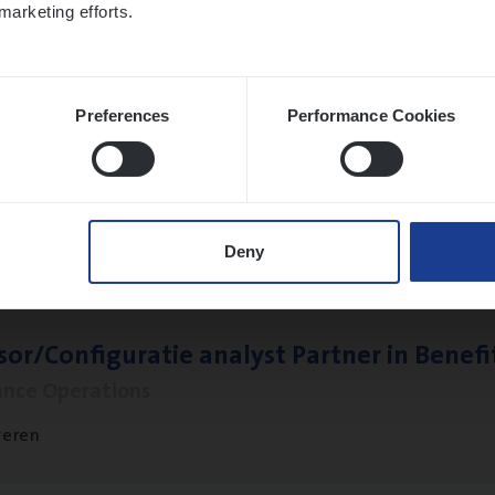
marketing efforts.
Preferences
Performance Cookies
to­mer Care Expert Hospitalisatieverzekeri
mer Services
twerpen
Deny
sor/​Configuratie ana­lyst Part­ner in Benefi
ance Operations
veren