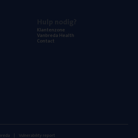
Hulp nodig?
Klan­ten­zo­ne
Van­b­re­da Health
Con­tact
nbreda
Vulnerability report