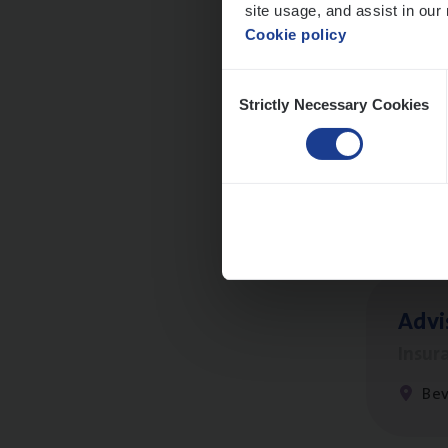
site usage, and assist in our 
Cookie policy
Consent
Strictly Necessary Cookies
Selection
Cus­
Custo
An
Advi
Insur
Be