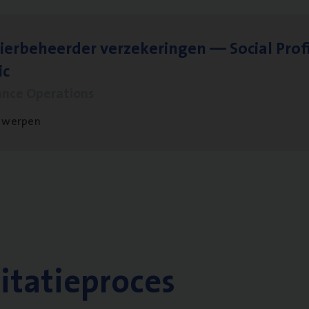
ier­be­heer­der ver­ze­ke­rin­gen — Soci­al Pro­f
ic
ance Operations
twerpen
citatieproces