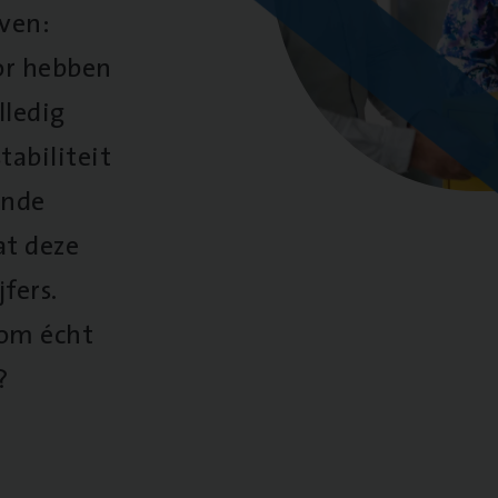
oven:
oor hebben
lledig
tabiliteit
ende
at deze
fers.
 om écht
?