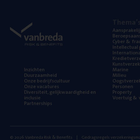
The­ma’
Aan­spra­ke­li
Beroeps­aan­s
Cyber
&
fra
Intel­lec­tu­a
Inter­na­ti­o­
Kre­diet­ver­z
Kunst­ver­ze­k
Inzich­ten
Mari­ne
Duur­zaam­heid
Mili­eu
Onze bedrijfs­cul­tuur
Oogst­ver­ze­
Onze vaca­tu­res
Per­so­nen
Diver­si­teit, gelijk­waar­dig­heid en
Pro­per­ty
inclusie
Voer­tuig
&
v
Part­ner­ships
© 2026 Vanbreda Risk & Benefits
Gedragsregels verzekeringsma