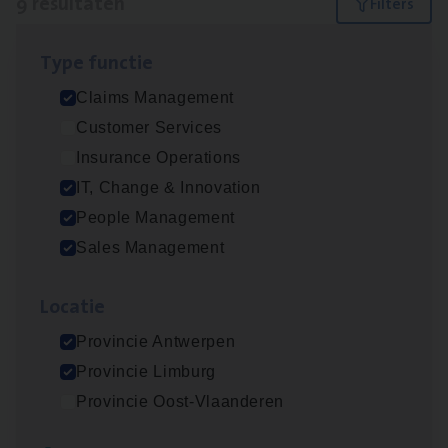
9 resultaten
Filters
Type func­tie
Claims­hand­ler Fleet
&
Bike
Claims Management
Claims Management
Customer Services
Antwerpen
Insurance Operations
IT, Change & Innovation
People Management
Test Ana­lyst
Sales Management
IT, Change & Innovation
Loca­tie
Antwerpen
Provincie Antwerpen
Provincie Limburg
Insu­ran­ce Bro­ker
KMO
Provincie Oost-Vlaanderen
Sales Management