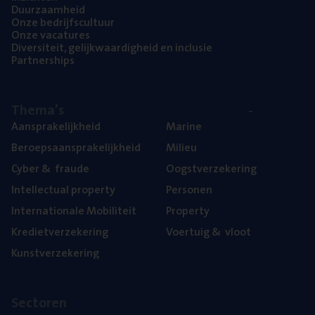
Duur­zaam­heid
Onze bedrijfs­cul­tuur
Onze vaca­tu­res
Diver­si­teit, gelijk­waar­dig­heid en inclusie
Part­ner­ships
The­ma’s
Aan­spra­ke­lijk­heid
Mari­ne
Beroeps­aan­spra­ke­lijk­heid
Mili­eu
Cyber
&
fraude
Oogst­ver­ze­ke­ring
Intel­lec­tu­al property
Per­so­nen
Inter­na­ti­o­na­le Mobiliteit
Pro­per­ty
Kre­diet­ver­ze­ke­ring
Voer­tuig
&
vloot
Kunst­ver­ze­ke­ring
Sec­to­ren