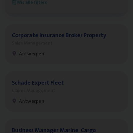
Wis alle filters
Antwerpen
Cor­po­ra­te Insu­ran­ce Bro­ker Property
Sales Management
Antwerpen
Scha­de Expert Fleet
Claims Management
Antwerpen
Busi­ness Mana­ger Mari­ne Cargo