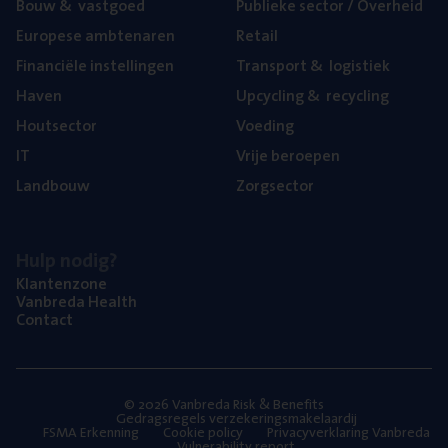
Bouw
&
vastgoed
Publie­ke sec­tor / Overheid
Euro­pe­se ambtenaren
Retail
Finan­ci­ë­le instellingen
Trans­port
&
logistiek
Haven
Upcy­cling
&
recycling
Hout­sec­tor
Voe­ding
IT
Vrije beroe­pen
Land­bouw
Zorg­sec­tor
Hulp nodig?
Klan­ten­zo­ne
Van­b­re­da Health
Con­tact
© 2026 Vanbreda Risk & Benefits
Gedragsregels verzekeringsmakelaardij
FSMA Erkenning
Cookie policy
Privacyverklaring Vanbreda
Vulnerability report