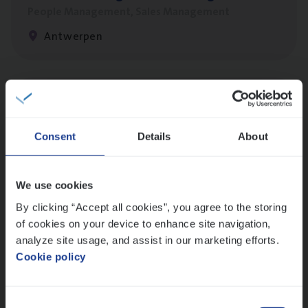
People Management, Sales Management
Antwerpen
(Agi­le)
IT
Pro­ject Manager
IT, Change & Innovation
Consent
Details
About
Antwerpen
We use cookies
By clicking “Accept all cookies”, you agree to the storing
Insu­ran­ce Bro­ker Trans­port
&
Logistiek
of cookies on your device to enhance site navigation,
Sales Management
analyze site usage, and assist in our marketing efforts.
Antwerpen
Cookie policy
Consent